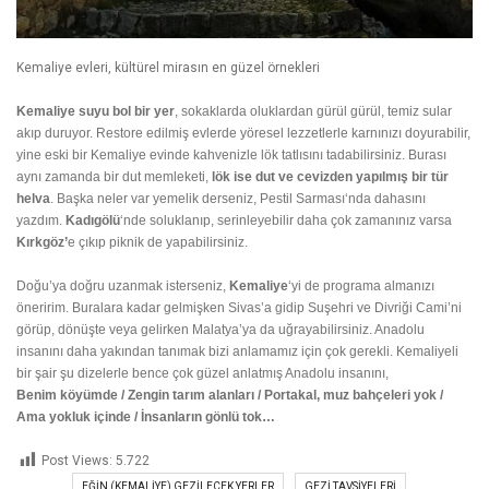
Kemaliye evleri, kültürel mirasın en güzel örnekleri
Kemaliye suyu bol bir yer
, sokaklarda oluklardan gürül gürül, temiz sular
akıp duruyor. Restore edilmiş evlerde yöresel lezzetlerle karnınızı doyurabilir,
yine eski bir Kemaliye evinde kahvenizle lök tatlısını tadabilirsiniz. Burası
aynı zamanda bir dut memleketi,
lök ise dut ve cevizden yapılmış bir tür
helva
. Başka neler var yemelik derseniz,
Pestil Sarması
‘nda dahasını
yazdım.
Kadıgölü
‘nde soluklanıp, serinleyebilir daha çok zamanınız varsa
Kırkgöz’
e çıkıp piknik de yapabilirsiniz.
Doğu’ya doğru uzanmak isterseniz,
Kemaliye
‘yi de programa almanızı
öneririm. Buralara kadar gelmişken Sivas’a gidip Suşehri ve Divriği Cami’ni
görüp, dönüşte veya gelirken Malatya’ya da uğrayabilirsiniz. Anadolu
insanını daha yakından tanımak bizi anlamamız için çok gerekli. Kemaliyeli
bir şair şu dizelerle bence çok güzel anlatmış Anadolu insanını,
Benim köyümde / Zengin tarım alanları / Portakal, muz bahçeleri yok /
Ama yokluk içinde / İnsanların gönlü tok…
Post Views:
5.722
EĞIN (KEMALIYE) GEZILECEK YERLER
GEZI TAVSIYELERI