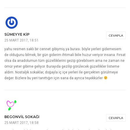
SÜMEYYE KIP
CEVAPLA
25 MART 2017, 18:51
yahu resmen saklı bir cennet gibiymiş ya burası. böyle yerleri gidemesem
de olduğunu bilmek, bir gün giderim ihtimali biile huzur veriyor insana. Fırsat
olsa da anadolumun tüm güzelliklerini gezip görebilsem ama ne zaman ne
ömür yeter gibime geliyor. Burayıda gezilip görülecek güzellikler listeme
aldım. Nostaljik sokaklar, doğayla iç içe yerleri ile gerçekten görülmeye
değer. Bizlere bu yeri tanıttığın için sana da ayrıca teşekkürler
BEGONVIL SOKAĞI
CEVAPLA
25 MART 2017, 18:58