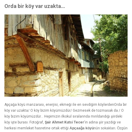
Orda bir köy var uzakta…
Apçağa köyü manzarası, enerjisi, ekmeği ile en sevdiğim köylerdenOrda bir
köy var uzakta/ O köy bizim köyümüzdür/ Gezmesek de tozmasak da / O
köy bizim köyümüzdür… Hepimizin ilkokul sıralarında mırıldandığı şiirdeki
köy işte burası. Fotoğraf,
Şair Ahmet Kutsi Tecer
‘in adına şiir yazdığı ve
herkesi memleket hasretine ortak ettiği
Apçaağa köyü
nün sokakları. Özgün