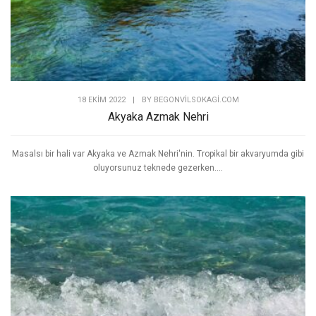
18 EKIM 2022
|
BY
BEGONVILSOKAGI.COM
Akyaka Azmak Nehri
Masalsı bir hali var Akyaka ve Azmak Nehri'nin. Tropikal bir akvaryumda gibi
oluyorsunuz teknede gezerken....