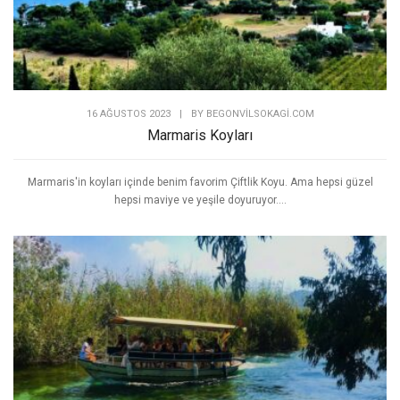
16 AĞUSTOS 2023
|
BY
BEGONVILSOKAGI.COM
Marmaris Koyları
Marmaris'in koyları içinde benim favorim Çiftlik Koyu. Ama hepsi güzel
hepsi maviye ve yeşile doyuruyor....