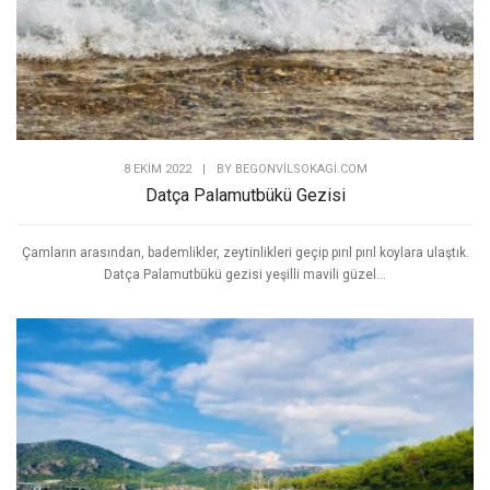
8 EKIM 2022
|
BY
BEGONVILSOKAGI.COM
Datça Palamutbükü Gezisi
Çamların arasından, bademlikler, zeytinlikleri geçip pırıl pırıl koylara ulaştık.
Datça Palamutbükü gezisi yeşilli mavili güzel...