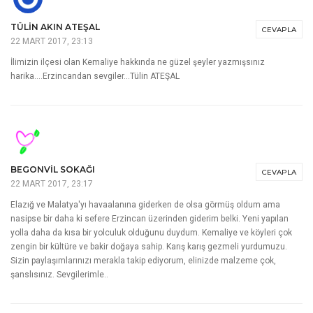
TÜLIN AKIN ATEŞAL
CEVAPLA
22 MART 2017, 23:13
İlimizin ilçesi olan Kemaliye hakkında ne güzel şeyler yazmışsınız
harika….Erzincandan sevgiler…Tülin ATEŞAL
BEGONVIL SOKAĞI
CEVAPLA
22 MART 2017, 23:17
Elazığ ve Malatya'yı havaalanına giderken de olsa görmüş oldum ama
nasipse bir daha ki sefere Erzincan üzerinden giderim belki. Yeni yapılan
yolla daha da kısa bir yolculuk olduğunu duydum. Kemaliye ve köyleri çok
zengin bir kültüre ve bakir doğaya sahip. Karış karış gezmeli yurdumuzu.
Sizin paylaşımlarınızı merakla takip ediyorum, elinizde malzeme çok,
şanslısınız. Sevgilerimle..