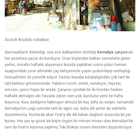
Sıcacık Anadolu sokakları
Sarmaşıkların dolandığı, sıra sıra dükkanların dizildiği
Kemaliye çarşısı
nda
her pazartesi pazar da kuruluyor. Civar köylerden kalkan servislerle gelen
yerlisi, misafiri haftalık alışverişini burada yaptıktan sonra yolun hemen
aşağısındaki çınar altındaki çay bahçesinde çayını yudumlayıp rastlaştığı
hemşehrileri ile yarenlik ediyor. Yazları kasaba kalabalığından çok tam bir
tatil beldesi görünümünde. Yabancı turisti, enteli, sanatçısı, teyzesi,
amcası, genci hepsi bir arada. Çarşının içindeki bir iki fırından herkes
haftalık ekmeğini alır, havada zaten nem yok, kurutulur yenir bir hafta
boyunca. Kuru dediğime bakmayın elinizle bir kaç defa su serpin, tamamdır.
Kemaliye’nin çoğu yerinde tatlı bir eğim var, daha dik yerler de sekilerle
düzenlenmiş. Kıvrılarak akan Fırat’a dik dik bakan dağların arasında bir yer
burası. Her şey iyi güzel de böyle özgün bir mimari mirası olan Kemaliye’de
tam da Fırat’ın kıyısına yapılmış Toki blokları insanı derinden düşündürüyor…