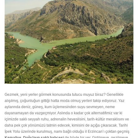
Gezmek, yeni yerler görmek konusunda tutucu muyuz biraz? Genellikle
alışılmış, çoğunluğun gittiği hatta moda olmuş yerleri takip ediyoruz. Yaz
aylarında deniz, güneş, kum üçlemesinden suyu sevmeyen, neme
dayanamayan da vazgeçmiyor. Aslında o kadar çok alternatifimiz var ki
içimizde saklı seyyah ruhu, adrenalin heveslisini, tarih-kültür meraklısını ve
daha pek çok yönümüzü tatmin edecek, kimisini de açığa çıkaracak. Tarihi
İpek Yolu üzerinde kurulmuş, namı bağlı olduğu il Erzincan’ı çoktan geçmiş
Kemaliye, Doğu’nun saklı bahçesi
de böyle bir yer. Gidilmeye, gezilmeye,