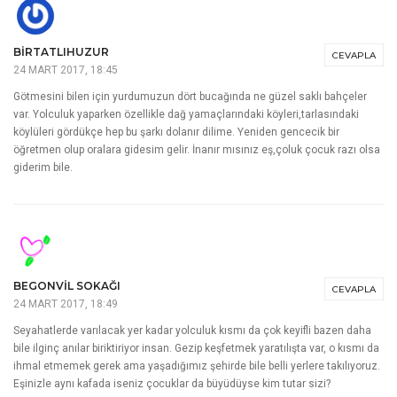
BIRTATLIHUZUR
CEVAPLA
24 MART 2017, 18:45
Götmesini bilen için yurdumuzun dört bucağında ne güzel saklı bahçeler
var. Yolculuk yaparken özellikle dağ yamaçlarındaki köyleri,tarlasındaki
köylüleri gördükçe hep bu şarkı dolanır dilime. Yeniden gencecik bir
öğretmen olup oralara gidesim gelir. İnanır mısınız eş,çoluk çocuk razı olsa
giderim bile.
BEGONVIL SOKAĞI
CEVAPLA
24 MART 2017, 18:49
Seyahatlerde varılacak yer kadar yolculuk kısmı da çok keyifli bazen daha
bile ilginç anılar biriktiriyor insan. Gezip keşfetmek yaratılışta var, o kısmı da
ihmal etmemek gerek ama yaşadığımız şehirde bile belli yerlere takılıyoruz.
Eşinizle aynı kafada iseniz çocuklar da büyüdüyse kim tutar sizi?