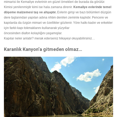
mimarisi ile Kemaliye evlerinin en güzel örnekleri de burada da görülür.
Kimisi yenilenmiştir kimi ise hala zamana direnir.
Kemaliye evlerinde temel
döşeme malzemesi taş ve ahşaptır.
Evlerin girişi ve bazı bölümleri düzgün
dere taşlarından yapılan adına rıhtım denilen zeminle kaplıdır. Pencere ve
kapılarda da özgün mimari ve özellikler gözlenir. Yöre halkı kadın ve erkekler
için farklı kapı tokmaklarını kullanarak yüzyıllar
öncesinden
diafon
kolaylığını
yaşamışlar.
Kapılar neler anlatır?
merak ederseniz hikayeyi okuyabilirsiniz…
Karanlık Kanyon’a gitmeden olmaz…