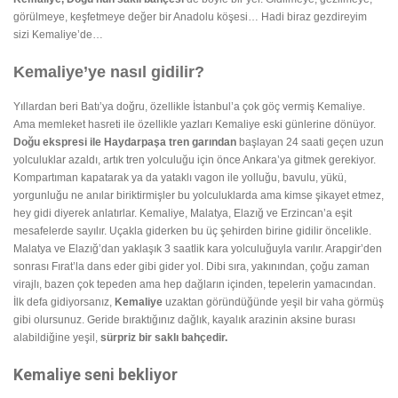
görülmeye, keşfetmeye değer bir Anadolu köşesi… Hadi biraz gezdireyim
sizi Kemaliye’de…
Kemaliye’ye nasıl gidilir?
Yıllardan beri Batı’ya doğru, özellikle İstanbul’a çok göç vermiş Kemaliye.
Ama memleket hasreti ile özellikle yazları Kemaliye eski günlerine dönüyor.
Doğu ekspresi ile Haydarpaşa tren garından
başlayan 24 saati geçen uzun
yolculuklar azaldı, artık tren yolculuğu için önce Ankara’ya gitmek gerekiyor.
Kompartıman kapatarak ya da yataklı vagon ile yolluğu, bavulu, yükü,
yorgunluğu ne anılar biriktirmişler bu yolculuklarda ama kimse şikayet etmez,
hey gidi diyerek anlatırlar. Kemaliye, Malatya, Elazığ ve Erzincan’a eşit
mesafelerde sayılır. Uçakla giderken bu üç şehirden birine gidilir öncelikle.
Malatya ve Elazığ’dan yaklaşık 3 saatlik kara yolculuğuyla varılır. Arapgir’den
sonrası Fırat’la dans eder gibi gider yol. Dibi sıra, yakınından, çoğu zaman
virajlı, bazen çok tepeden ama hep dağların içinden, tepelerin yamacından.
İlk defa gidiyorsanız,
Kemaliye
uzaktan göründüğünde yeşil bir vaha görmüş
gibi olursunuz. Geride bıraktığınız dağlık, kayalık arazinin aksine burası
alabildiğine yeşil,
sürpriz bir saklı bahçedir.
Kemaliye seni bekliyor