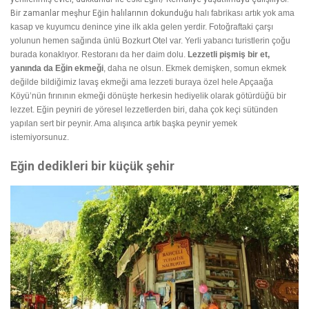
Bir zamanlar meşhur Eğin halılarının dokunduğu
halı fabrikası
artık yok ama
kasap ve kuyumcu denince yine ilk akla gelen yerdir. Fotoğraftaki çarşı
yolunun hemen sağında ünlü Bozkurt Otel var. Yerli yabancı turistlerin çoğu
burada konaklıyor. Restoranı da her daim dolu.
Lezzetli pişmiş bir et,
yanında da Eğin ekmeği
, daha ne olsun. Ekmek demişken, somun ekmek
değilde bildiğimiz lavaş ekmeği ama lezzeti buraya özel hele Apçaağa
Köyü’nün fırınının ekmeği dönüşte herkesin hediyelik olarak götürdüğü bir
lezzet. Eğin peyniri de yöresel lezzetlerden biri, daha çok keçi sütünden
yapılan sert bir peynir. Ama alışınca artık başka peynir yemek
istemiyorsunuz.
Eğin dedikleri bir küçük şehir