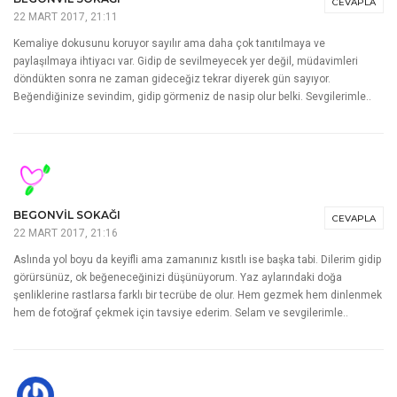
CEVAPLA
22 MART 2017, 21:11
Kemaliye dokusunu koruyor sayılır ama daha çok tanıtılmaya ve
paylaşılmaya ihtiyacı var. Gidip de sevilmeyecek yer değil, müdavimleri
döndükten sonra ne zaman gideceğiz tekrar diyerek gün sayıyor.
Beğendiğinize sevindim, gidip görmeniz de nasip olur belki. Sevgilerimle..
BEGONVIL SOKAĞI
CEVAPLA
22 MART 2017, 21:16
Aslında yol boyu da keyifli ama zamanınız kısıtlı ise başka tabi. Dilerim gidip
görürsünüz, ok beğeneceğinizi düşünüyorum. Yaz aylarındaki doğa
şenliklerine rastlarsa farklı bir tecrübe de olur. Hem gezmek hem dinlenmek
hem de fotoğraf çekmek için tavsiye ederim. Selam ve sevgilerimle..