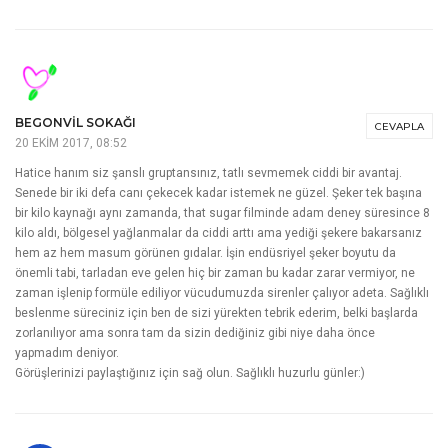
BEGONVIL SOKAĞI
CEVAPLA
20 EKIM 2017, 08:52
Hatice hanım siz şanslı gruptansınız, tatlı sevmemek ciddi bir avantaj.
Senede bir iki defa canı çekecek kadar istemek ne güzel. Şeker tek başına
bir kilo kaynağı aynı zamanda, that sugar filminde adam deney süresince 8
kilo aldı, bölgesel yağlanmalar da ciddi arttı ama yediği şekere bakarsanız
hem az hem masum görünen gıdalar. İşin endüsriyel şeker boyutu da
önemli tabi, tarladan eve gelen hiç bir zaman bu kadar zarar vermiyor, ne
zaman işlenip formüle ediliyor vücudumuzda sirenler çalıyor adeta. Sağlıklı
beslenme süreciniz için ben de sizi yürekten tebrik ederim, belki başlarda
zorlanılıyor ama sonra tam da sizin dediğiniz gibi niye daha önce
yapmadım deniyor.
Görüşlerinizi paylaştığınız için sağ olun. Sağlıklı huzurlu günler:)