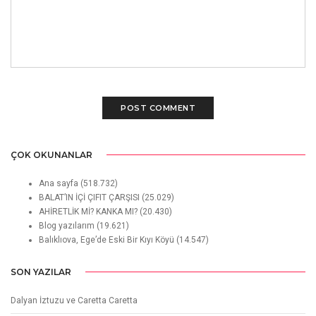
ÇOK OKUNANLAR
Ana sayfa
(518.732)
BALAT’IN İÇİ ÇIFIT ÇARŞISI
(25.029)
AHİRETLİK Mİ? KANKA MI?
(20.430)
Blog yazılarım
(19.621)
Balıklıova, Ege’de Eski Bir Kıyı Köyü
(14.547)
SON YAZILAR
Dalyan İztuzu ve Caretta Caretta