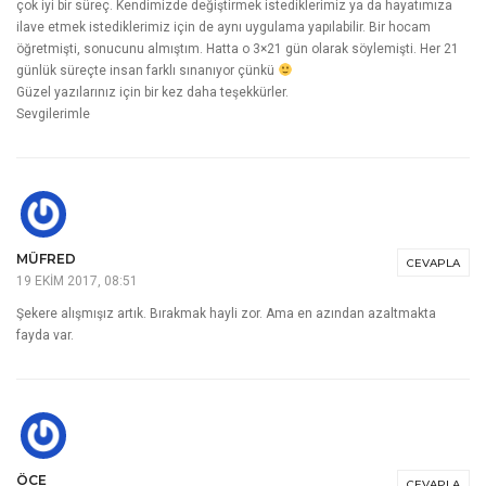
çok iyi bir süreç. Kendimizde değiştirmek istediklerimiz ya da hayatımıza
ilave etmek istediklerimiz için de aynı uygulama yapılabilir. Bir hocam
öğretmişti, sonucunu almıştım. Hatta o 3×21 gün olarak söylemişti. Her 21
günlük süreçte insan farklı sınanıyor çünkü
Güzel yazılarınız için bir kez daha teşekkürler.
Sevgilerimle
MÜFRED
CEVAPLA
19 EKIM 2017, 08:51
Şekere alışmışız artık. Bırakmak hayli zor. Ama en azından azaltmakta
fayda var.
ÖCE
CEVAPLA