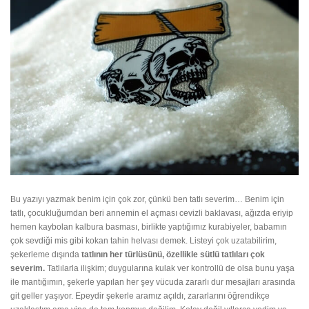
Bu yazıyı yazmak benim için çok zor, çünkü ben tatlı severim… Benim için
tatlı, çocukluğumdan beri annemin el açması cevizli baklavası, ağızda eriyip
hemen kaybolan kalbura basması, birlikte yaptığımız kurabiyeler, babamın
çok sevdiği mis gibi kokan tahin helvası demek. Listeyi çok uzatabilirim,
şekerleme dışında
tatlının her türlüsünü, özellikle sütlü tatlıları çok
severim.
Tatlılarla ilişkim; duygularına kulak ver kontrollü de olsa bunu yaşa
ile mantığımın, şekerle yapılan her şey vücuda zararlı dur mesajları arasında
git geller yaşıyor. Epeydir
şekerle aramız açıldı
, zararlarını öğrendikçe