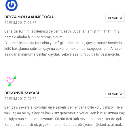
BEYZA MOLLAAHMETOĞLU
CEVAPLA
20 EKIM 2017, 21:33
Bana biri bu filmi söylemişti de ben "Death" Sugar anlamıştım, "That" imiş
demek! ahaha bunu öğrenmiş oldum.
"Yemek olmasa da tatlı olsa yeter"-gillerdenim ben, çayı şekersiz içenlerin
kötü bakışlarına rağmen çayıma şeker atmaktan da vazgeçemem! Ama en
azından minimuma çektim çaydaki şekeri, azalttım bu da bir başlangıçtır.
BEGONVIL SOKAĞI
CEVAPLA
20 EKIM 2017, 21:39
Ben çayı şekersiz içiyorum diye şekerli içenler bana öyle kötü bakıyor! Hele
yaşlılar, aa ne öyle koy bir kaşık siz gençsiniz diyorlar. Ben küçük kızıma çay
mı içiyorsun şurup mu diyorum. Sözün özü tatlı severim ama şeker de çok
zararlı, ortadan bir çizgi çektim onun üstünde yürüyorum. Şekeri azaltmak