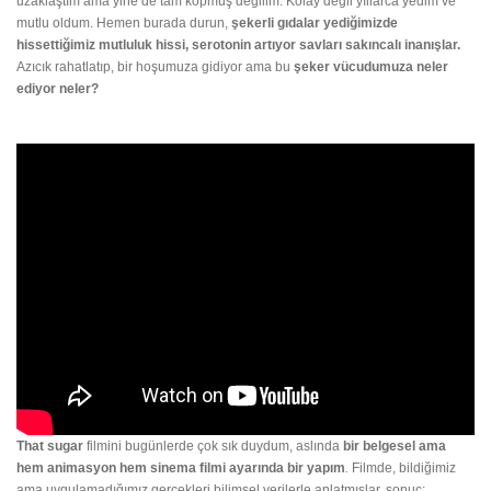
uzaklaştım ama yine de tam kopmuş değilim. Kolay değil yıllarca yedim ve
mutlu oldum. Hemen burada durun,
şekerli gıdalar yediğimizde
hissettiğimiz mutluluk hissi, serotonin artıyor savları sakıncalı inanışlar.
Azıcık rahatlatıp, bir hoşumuza gidiyor ama bu
şeker vücudumuza neler
ediyor neler?
That sugar
filmini bugünlerde çok sık duydum, aslında
bir belgesel ama
hem animasyon hem sinema filmi ayarında bir
yapım
.
Filmde, bildiğimiz
ama uygulamadığımız gerçekleri bilimsel verilerle anlatmışlar, sonuç: