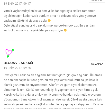
19 EKIM 2017, 09:17
Yirmili yaşlarımdayken bi üç dört yıl kadar sigarayla birlikte tamamen
diyebileceğim kadar uzak durdum ama ne olduysa oldu yine yemeye
başladım. Şükür ki sigaraya asla
Öyle güzel sunuluyor ki uzak durmak gerçekten çok zor. En azından
kontrollu olmalıyız. teşekkürler paylaşım için
BEGONVIL SOKAĞI
CEVAPLA
19 EKIM 2017, 09:26
Evet çarpı 3 aslında en sağlamı, hatırlattığınız için çok sağ olun. Üçlemek
de sanırım başka bir şifre çözücü etki yapıyor vücudumuzda, psikolojik
olarak gözümüzde büyütmemek, Allah'ım 21 gün! diyerek demoralize
olmamak lazım. Çünkü sonucunda iyi ki yapmamışım diyen kimse yok.
Kapalı ve katkılı gıdalar artık yiyemiyorum ve bundan çok mutlu oluyorum.
Vücudumun bana otokontrol yapması iyiye işaret. Çilekli pasta candır, kek
ve kurabiyeleri ise daha sağlıklı yöntemlerle yapmaya çalışıyorum. Yazının