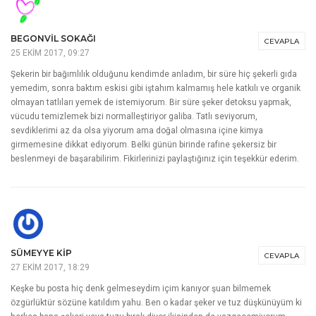
BEGONVIL SOKAĞI
CEVAPLA
25 EKIM 2017, 09:27
Şekerin bir bağımlılık olduğunu kendimde anladım, bir süre hiç şekerli gıda
yemedim, sonra baktım eskisi gibi iştahım kalmamış hele katkılı ve organik
olmayan tatlıları yemek de istemiyorum. Bir süre şeker detoksu yapmak,
vücudu temizlemek bizi normalleştiriyor galiba. Tatlı seviyorum,
sevdiklerimi az da olsa yiyorum ama doğal olmasına içine kimya
girmemesine dikkat ediyorum. Belki günün birinde rafine şekersiz bir
beslenmeyi de başarabilirim. Fikirlerinizi paylaştığınız için teşekkür ederim.
SÜMEYYE KIP
CEVAPLA
27 EKIM 2017, 18:29
Keşke bu posta hiç denk gelmeseydim içim kanıyor şuan bilmemek
özgürlüktür sözüne katıldım yahu. Ben o kadar şeker ve tuz düşkünüyüm ki