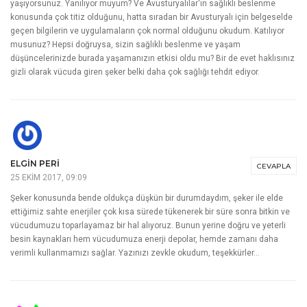
yaşıyorsunuz. Yanılıyor muyum? Ve Avusturyalılar'ın sağlıklı beslenme
konusunda çok titiz olduğunu, hatta sıradan bir Avusturyalı için belgeselde
geçen bilgilerin ve uygulamaların çok normal olduğunu okudum. Katılıyor
musunuz? Hepsi doğruysa, sizin sağlıklı beslenme ve yaşam
düşüncelerinizde burada yaşamanızın etkisi oldu mu? Bir de evet haklısınız
gizli olarak vücuda giren şeker belki daha çok sağlığı tehdit ediyor.
ELGIN PERI
CEVAPLA
25 EKIM 2017, 09:09
Şeker konusunda bende oldukça düşkün bir durumdaydım, şeker ile elde
ettiğimiz sahte enerjiler çok kısa sürede tükenerek bir süre sonra bitkin ve
vücudumuzu toparlayamaz bir hal alıyoruz. Bunun yerine doğru ve yeterli
besin kaynakları hem vücudumuza enerji depolar, hemde zamanı daha
verimli kullanmamızı sağlar. Yazınızı zevkle okudum, teşekkürler…