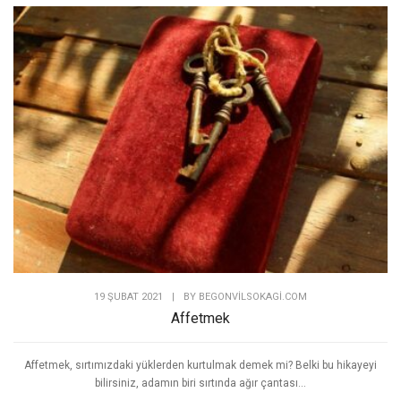
19 ŞUBAT 2021
|
BY
BEGONVILSOKAGI.COM
Affetmek
Affetmek, sırtımızdaki yüklerden kurtulmak demek mi? Belki bu hikayeyi
bilirsiniz, adamın biri sırtında ağır çantası...