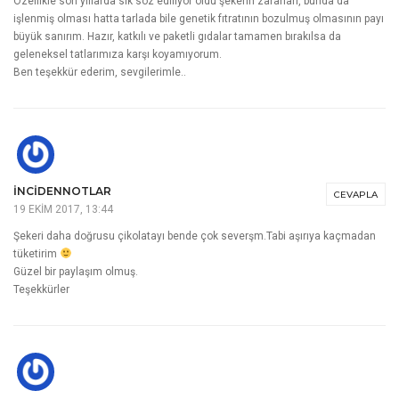
Özellikle son yıllarda sık söz ediliyor oldu şekerin zararları, bunda da
işlenmiş olması hatta tarlada bile genetik fıtratının bozulmuş olmasının payı
büyük sanırım. Hazır, katkılı ve paketli gıdalar tamamen bırakılsa da
geleneksel tatlarımıza karşı koyamıyorum.
Ben teşekkür ederim, sevgilerimle..
INCIDENNOTLAR
CEVAPLA
19 EKIM 2017, 13:44
Şekeri daha doğrusu çikolatayı bende çok severşm.Tabi aşırıya kaçmadan
tüketirim
Güzel bir paylaşım olmuş.
Teşekkürler