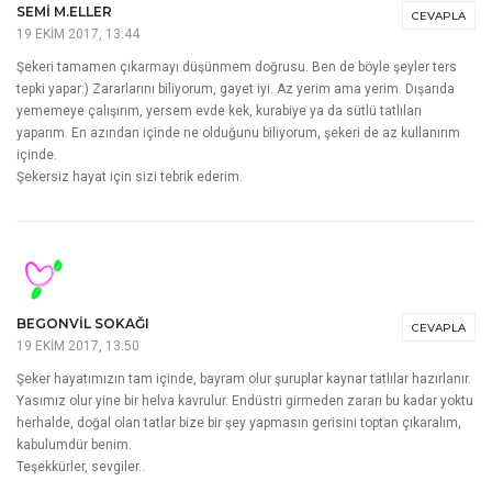
SEMI M.ELLER
CEVAPLA
19 EKIM 2017, 13:44
Şekeri tamamen çıkarmayı düşünmem doğrusu. Ben de böyle şeyler ters
tepki yapar:) Zararlarını biliyorum, gayet iyi. Az yerim ama yerim. Dışarıda
yememeye çalışırım, yersem evde kek, kurabiye ya da sütlü tatlıları
yaparım. En azından içinde ne olduğunu biliyorum, şekeri de az kullanırım
içinde.
Şekersiz hayat için sizi tebrik ederim.
BEGONVIL SOKAĞI
CEVAPLA
19 EKIM 2017, 13:50
Şeker hayatımızın tam içinde, bayram olur şuruplar kaynar tatlılar hazırlanır.
Yasımız olur yine bir helva kavrulur. Endüstri girmeden zararı bu kadar yoktu
herhalde, doğal olan tatlar bize bir şey yapmasın gerisini toptan çıkaralım,
kabulumdür benim.
Teşekkürler, sevgiler..