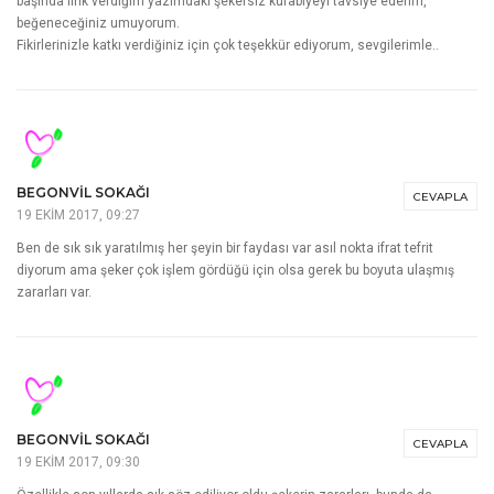
başında link verdiğim yazımdaki şekersiz kurabiyeyi tavsiye ederim,
beğeneceğiniz umuyorum.
Fikirlerinizle katkı verdiğiniz için çok teşekkür ediyorum, sevgilerimle..
BEGONVIL SOKAĞI
CEVAPLA
19 EKIM 2017, 09:27
Ben de sık sık yaratılmış her şeyin bir faydası var asıl nokta ifrat tefrit
diyorum ama şeker çok işlem gördüğü için olsa gerek bu boyuta ulaşmış
zararları var.
BEGONVIL SOKAĞI
CEVAPLA
19 EKIM 2017, 09:30