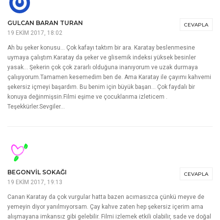
GULCAN BARAN TURAN
CEVAPLA
19 EKIM 2017, 18:02
Ah bu şeker konusu… Çok kafayı taktım bir ara. Karatay beslenmesine
uymaya çalıştım.Karatay da şeker ve glisemik indeksi yüksek besinler
yasak… Şekerin çok çok zararlı olduğuna inanıyorum ve uzak durmaya
çalışıyorum.Tamamen kesemedim ben de. Ama Karatay ile çayımı kahvemi
şekersiz içmeyi başardım. Bu benim için büyük başarı… Çok faydalı bir
konuya değinmişsin.Filmi eşime ve çocuklarıma izleticem .
Teşekkürler.Sevgiler…
BEGONVIL SOKAĞI
CEVAPLA
19 EKIM 2017, 19:13
Canan Karatay da çok vurgular hatta bazen acımasızca çünkü meyve de
yemeyin diyor yanılmıyorsam. Çay kahve zaten hep şekersiz içerim ama
alışmayana imkansız gibi gelebilir. Filmi izlemek etkili olabilir, sade ve doğal