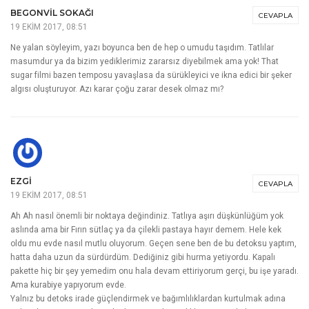
BEGONVIL SOKAĞI
CEVAPLA
19 EKIM 2017, 08:51
Ne yalan söyleyim, yazı boyunca ben de hep o umudu taşıdım. Tatlılar
masumdur ya da bizim yediklerimiz zararsız diyebilmek ama yok! That
sugar filmi bazen temposu yavaşlasa da sürükleyici ve ikna edici bir şeker
algısı oluşturuyor. Azı karar çoğu zarar desek olmaz mı?
EZGI
CEVAPLA
19 EKIM 2017, 08:51
Ah Ah nasıl önemli bir noktaya değindiniz. Tatlıya aşırı düşkünlüğüm yok
aslında ama bir Fırın sütlaç ya da çilekli pastaya hayır demem. Hele kek
oldu mu evde nasıl mutlu oluyorum. Geçen sene ben de bu detoksu yaptım,
hatta daha uzun da sürdürdüm. Dediğiniz gibi hurma yetiyordu. Kapalı
pakette hiç bir şey yemedim onu hala devam ettiriyorum gerçi, bu işe yaradı.
Ama kurabiye yapıyorum evde.
Yalnız bu detoks irade güçlendirmek ve bağımlılıklardan kurtulmak adına