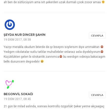
ah ben de sütlücüyüm ama ivit şekerden uzak durmalı çook zooor amaa
ŞEYDA NUR DINCER ŞAHIN
CEVAPLA
19 EKIM 2017, 08:38
Yazıyı merakla okudum bıterde de ıyı bıseyını soylersım dıye ummaktan
Yedıgım cıkolatalar sutlu tatlılar muhallebıler onlaraız asla dıyebılıyorum
Küçüklükten gelen bı slıskanlık zannımca
bu werdıgın vıdeoya bakacagım
belkı dusuncem degısebılır
BEGONVIL SOKAĞI
CEVAPLA
19 EKIM 2017, 08:45
21 gün bir milad aslında, sonrası kontrollü özgürlük! Şeker yerine akçaağaç