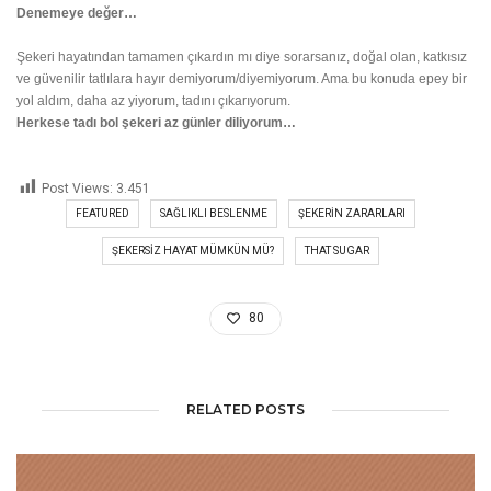
Denemeye değer…
Şekeri hayatından tamamen çıkardın mı diye sorarsanız, doğal olan, katkısız
ve güvenilir tatlılara hayır demiyorum/diyemiyorum. Ama bu konuda epey bir
yol aldım, daha az yiyorum, tadını çıkarıyorum.
Herkese tadı bol şekeri az günler diliyorum…
Post Views:
3.451
FEATURED
SAĞLIKLI BESLENME
ŞEKERIN ZARARLARI
ŞEKERSIZ HAYAT MÜMKÜN MÜ?
THAT SUGAR
80
RELATED POSTS