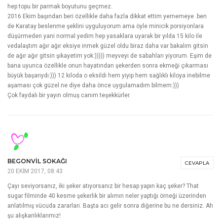
hep topu bir parmak boyutunu geçmez.
2016 Ekim başından beri özellikle daha fazla dikkat ettim yememeye .ben
de Karatay beslenme şeklini uyguluyorum ama öyle minicik porsiyonlara
düşürmeden yani normal yedim hep yasaklara uyarak bir yılda 15 kilo ile
vedalaştım ağır ağır eksiye inmek güzel oldu biraz daha var bakalım gitsin
de ağır ağır gitsin şikayetim yok:))))) meyveyi de sabahları yiyorum. Eşim de
bana uyunca özellikle onun hayatından şekerden sonra ekmeği çıkarması
büyük başarıydı:))) 12 kiloda o eksildi hem yiyip hem sağlıklı kiloya inebilme
aşaması çok güzel ne diye daha önce uygulamadım bilmem:)))
Çok faydalı bir yayın olmuş canım teşekkürler.
BEGONVIL SOKAĞI
CEVAPLA
20 EKIM 2017, 08:43
Çayı seviyorsanız, iki şeker atıyorsanız bir hesap yapın kaç şeker? That
sugar filminde 40 kesme şekerlik bir alımın neler yaptığı örneği üzerinden
anlatılmış vücuda zararları. Başta acı gelir sonra diğerine bu ne dersiniz. Ah
şu alışkanlıklarımız!