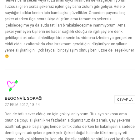
herkes bana şekeri veya tuzu bırak diyor ikisinden de vazgeçemiyorum.
Tuzsuz içilen çorba şekersiz içilen çay bana zulüm gibi geliyor. Hele o
saydığın tatlılar benim için bambaşka güzellikler. Önceden çayıma beş
şeker atarken üçe sonra ikiye düştüm ama tamamen şekersiz
içebileceğime ya da sütlü tatlıları bırakabilecepime inanmıyorum. Ama
şeker yemeyen kişilerin ne kadar sağlıklı olduğu ile ilgili şeylere denk
geldikçe doktorları dinledikçe birde senin bu videonu izledim ya gerçekten
ciddi ciddi azaltarak da olsa bırakmam gerektiğini düşünüyorum yılların
yeme alışkanlığını. Çok faydalı bir paylaşım olmuş beni üzse de. Teşekkürler
BEGONVIL SOKAĞI
CEVAPLA
27 EKIM 2017, 18:44
Ben de tatlı sever olduğum için çok iyi anlıyorum. Tuz ayrı bir konu ama
onun da çoğu alışkanlık ve fazladan aldığımız tuz da zararlı. Çay şekerini
azaltmak güzel başlangıç bence, bir tık daha derken bir bakmışsınız sadece
demli çayın tadı şekere gerek yok. Şekeri doğal halinde tüketme gayreti
insana çok yol aldırıyor bu konuda, üstelik sağlıklı bir sürü lezzet keşfediyor