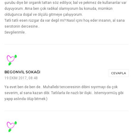
şurubu diye bir organik tattan söz ediliyor, bal ve pekmez de kullananlar var
duyuyorum. Ama ben çok radikal olamıyorum bu konuda, mümkün
olduğunca doğal ve ölçülü gitmeye çalışıyorum.
Tatlı tatlı esen rüzgar da var değil mi? Nasıl içini hoş eder insanın, al sana
serotonin dercesine..
Sevgilerimle..
BEGONVIL SOKAĞI
CEVAPLA
19 EKIM 2017, 08:48
Ya evet ben de ben de.. Muhallebi tenceresinin dibini sıyırmayı da çok
severim, al sana kazan dibi. Tatlılarla ile nazlı bir ilişki.. İstemiyormUş gibi
yapıp aslında ölüp bitmek:)