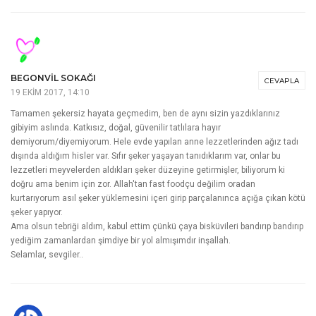
BEGONVIL SOKAĞI
CEVAPLA
19 EKIM 2017, 14:10
Tamamen şekersiz hayata geçmedim, ben de aynı sizin yazdıklarınız
gibiyim aslında. Katkısız, doğal, güvenilir tatlılara hayır
demiyorum/diyemiyorum. Hele evde yapılan anne lezzetlerinden ağız tadı
dışında aldığım hisler var. Sıfır şeker yaşayan tanıdıklarım var, onlar bu
lezzetleri meyvelerden aldıkları şeker düzeyine getirmişler, biliyorum ki
doğru ama benim için zor. Allah'tan fast foodçu değilim oradan
kurtarıyorum asıl şeker yüklemesini içeri girip parçalanınca açığa çıkan kötü
şeker yapıyor.
Ama olsun tebriği aldım, kabul ettim çünkü çaya bisküvileri bandırıp bandırıp
yediğim zamanlardan şimdiye bir yol almışımdır inşallah.
Selamlar, sevgiler..