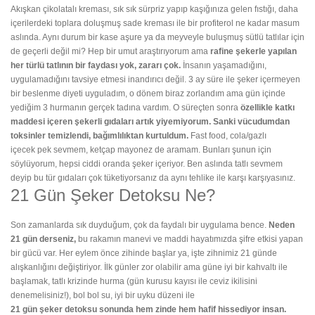
Akışkan çikolatalı kreması, sık sık sürpriz yapıp kaşığınıza gelen fıstığı, daha
içerilerdeki toplara doluşmuş sade kreması ile bir profiterol ne kadar masum
aslında. Aynı durum bir kase aşure ya da meyveyle buluşmuş sütlü tatlılar için
de geçerli değil mi? Hep bir umut araştırıyorum ama
rafine şekerle yapılan
her türlü
tatlının bir faydası yok, zararı çok.
İnsanın yaşamadığını,
uygulamadığını tavsiye etmesi inandırıcı değil. 3 ay süre ile şeker içermeyen
bir beslenme diyeti uyguladım, o dönem biraz zorlandım ama gün içinde
yediğim 3 hurmanın gerçek tadına vardım. O süreçten sonra
özellikle katkı
maddesi içeren şekerli gıdaları artık yiyemiyorum. Sanki vücudumdan
toksinler temizlendi, bağımlılıktan kurtuldum.
Fast food,
cola/gazlı
içecek
pek sevmem, ketçap mayonez de aramam. Bunları şunun için
söylüyorum, hepsi ciddi oranda şeker içeriyor. Ben aslında tatlı sevmem
deyip bu tür gıdaları çok tüketiyorsanız da aynı tehlike ile karşı karşıyasınız.
21 Gün Şeker Detoksu Ne?
Son zamanlarda sık duyduğum, çok da faydalı bir uygulama bence.
Neden
21 gün derseniz,
bu rakamın manevi ve maddi hayatımızda şifre etkisi yapan
bir gücü var. Her eylem önce zihinde başlar ya, işte zihnimiz 21 günde
alışkanlığını değiştiriyor. İlk günler zor olabilir ama güne iyi bir kahvaltı ile
başlamak, tatlı krizinde hurma (gün kurusu kayısı ile ceviz ikilisini
denemelisiniz!), bol bol su, iyi bir uyku düzeni ile
21 gün şeker detoksu sonunda hem zinde hem hafif hissediyor insan.