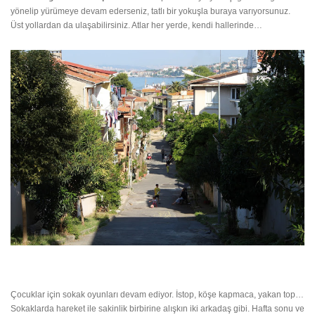
yönelip yürümeye devam ederseniz, tatlı bir yokuşla buraya varıyorsunuz.
Üst yollardan da ulaşabilirsiniz. Atlar her yerde, kendi hallerinde…
Çocuklar için sokak oyunları devam ediyor. İstop, köşe kapmaca, yakan top…
Sokaklarda hareket ile sakinlik birbirine alışkın iki arkadaş gibi. Hafta sonu ve