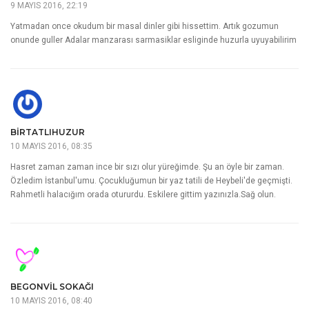
9 MAYIS 2016, 22:19
Yatmadan once okudum bir masal dinler gibi hissettim. Artık gozumun
onunde guller Adalar manzarası sarmasiklar esliginde huzurla uyuyabilirim
BIRTATLIHUZUR
10 MAYIS 2016, 08:35
Hasret zaman zaman ince bir sızı olur yüreğimde. Şu an öyle bir zaman.
Özledim İstanbul'umu. Çocukluğumun bir yaz tatili de Heybeli'de geçmişti.
Rahmetli halacığım orada otururdu. Eskilere gittim yazınızla.Sağ olun.
BEGONVIL SOKAĞI
10 MAYIS 2016, 08:40