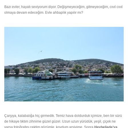
Bazı evler, hayatı seviyorum diyor. Değişmeyeceğim, gitmeyeceğim, cıvıl cıvıl
olmaya devam edeceğim. Evle ahbaplık yapılır mı?
Çarşıya, kalabalığa hiç girmedik. Temiz hava doldurduk içimize, ben bir sürü
de hikaye tıktım zihnime güzel güzel. Uzun uzun yürüdük, yeşil, çiçek ne
varsa fotoğrafını çektim gözümle, koydum arşivime. Sonra
Heybeliada’ya