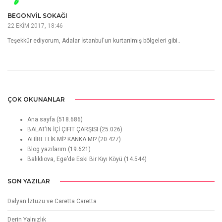
BEGONVIL SOKAĞI
22 EKIM 2017, 18:46
Teşekkür ediyorum, Adalar İstanbul'un kurtarılmış bölgeleri gibi..
ÇOK OKUNANLAR
Ana sayfa
(518.686)
BALAT’IN İÇİ ÇIFIT ÇARŞISI
(25.026)
AHİRETLİK Mİ? KANKA MI?
(20.427)
Blog yazılarım
(19.621)
Balıklıova, Ege’de Eski Bir Kıyı Köyü
(14.544)
SON YAZILAR
Dalyan İztuzu ve Caretta Caretta
Derin Yalnızlık