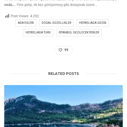
veda…
Yine gelip, ilk kez görüyormuş gibi dolaşmak üzere…
Post Views:
4.292
ADA EVLERI
DOĞAL GÜZELLIKLER
HEYBELIADA GEZISI
HEYBELIADA TURU
İSTANBUL GEZILECEK YERLER
99
RELATED POSTS