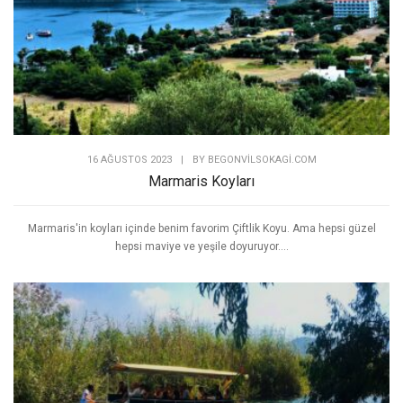
16 AĞUSTOS 2023
|
BY
BEGONVILSOKAGI.COM
Marmaris Koyları
Marmaris'in koyları içinde benim favorim Çiftlik Koyu. Ama hepsi güzel
hepsi maviye ve yeşile doyuruyor....