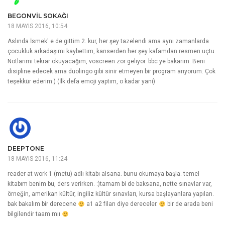
BEGONVIL SOKAĞI
18 MAYIS 2016, 10:54
Aslında İsmek' e de gittim 2. kur, her şey tazelendi ama aynı zamanlarda
çocukluk arkadaşımı kaybettim, kanserden her şey kafamdan resmen uçtu.
Notlarımı tekrar okuyacağım, voscreen zor geliyor. bbc ye bakarım. Beni
disipline edecek ama duolingo gibi sinir etmeyen bir program arıyorum. Çok
teşekkür ederim:) (İlk defa emoji yaptım, o kadar yani)
DEEPTONE
18 MAYIS 2016, 11:24
reader at work 1 (metu) adlı kitabı alsana. bunu okumaya başla. temel
kitabım benim bu, ders verirken. :)tamam bi de baksana, nette sınavlar var,
örneğin, amerikan kültür, ingiliz kültür sınavları, kursa başlayanlara yapılan.
bak bakalım bir derecene
a1 a2 filan diye dereceler.
bir de arada beni
bilgilendir taam mıı