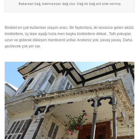
Bakarsan bağ, bakmazsan dağ olur. Dağ ile bağ sırt sırta vermiş
Bisiklet en çok kullanılan ulaşım aracı. Bir faytonlara, iki sessizce gelen akülü
bisikletlere, üç tepe aşağı hızla inen başka bisikletlere dikkat.. Tatlı yokuşlar,
uzun ve giderek dikleşen merdivenli yollar. Aceleniz yok, yavaş yavaş. Daha
gezilecek çok yer var.