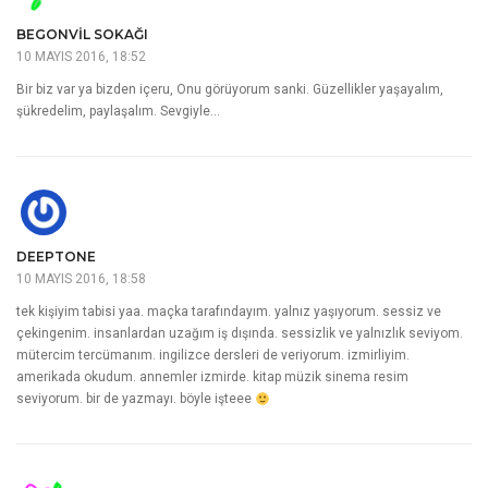
BEGONVIL SOKAĞI
10 MAYIS 2016, 18:52
Bir biz var ya bizden içeru, Onu görüyorum sanki. Güzellikler yaşayalım,
şükredelim, paylaşalım. Sevgiyle…
DEEPTONE
10 MAYIS 2016, 18:58
tek kişiyim tabisi yaa. maçka tarafındayım. yalnız yaşıyorum. sessiz ve
çekingenim. insanlardan uzağım iş dışında. sessizlik ve yalnızlık seviyom.
mütercim tercümanım. ingilizce dersleri de veriyorum. izmirliyim.
amerikada okudum. annemler izmirde. kitap müzik sinema resim
seviyorum. bir de yazmayı. böyle işteee