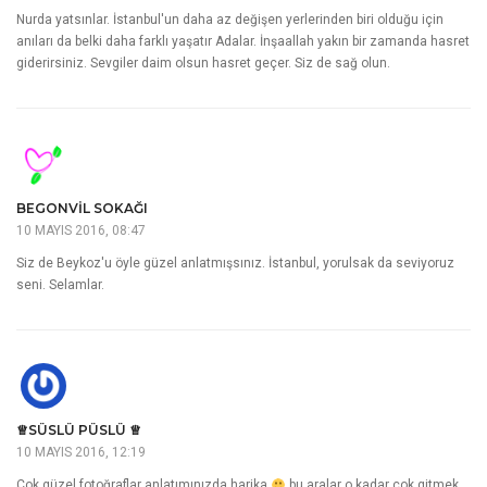
Nurda yatsınlar. İstanbul'un daha az değişen yerlerinden biri olduğu için
anıları da belki daha farklı yaşatır Adalar. İnşaallah yakın bir zamanda hasret
giderirsiniz. Sevgiler daim olsun hasret geçer. Siz de sağ olun.
BEGONVIL SOKAĞI
10 MAYIS 2016, 08:47
Siz de Beykoz'u öyle güzel anlatmışsınız. İstanbul, yorulsak da seviyoruz
seni. Selamlar.
♕SÜSLÜ PÜSLÜ ♕
10 MAYIS 2016, 12:19
Çok güzel fotoğraflar anlatımınızda harika
bu aralar o kadar çok gitmek