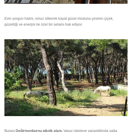
Evin yorgun halini, omuz silkerek hayat güzel moduna çeviren çiçek,
güzelliği ve enerjisi ile özel bir selamı hak ediyor.
Burası
Değirmenburnu piknik alanı.
Vapur iskeleye yanaştığında sağa