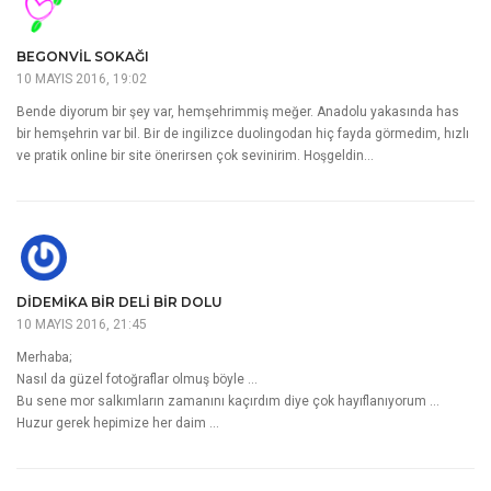
BEGONVIL SOKAĞI
10 MAYIS 2016, 19:02
Bende diyorum bir şey var, hemşehrimmiş meğer. Anadolu yakasında has
bir hemşehrin var bil. Bir de ingilizce duolingodan hiç fayda görmedim, hızlı
ve pratik online bir site önerirsen çok sevinirim. Hoşgeldin…
DIDEMIKA BIR DELI BIR DOLU
10 MAYIS 2016, 21:45
Merhaba;
Nasıl da güzel fotoğraflar olmuş böyle …
Bu sene mor salkımların zamanını kaçırdım diye çok hayıflanıyorum …
Huzur gerek hepimize her daim …