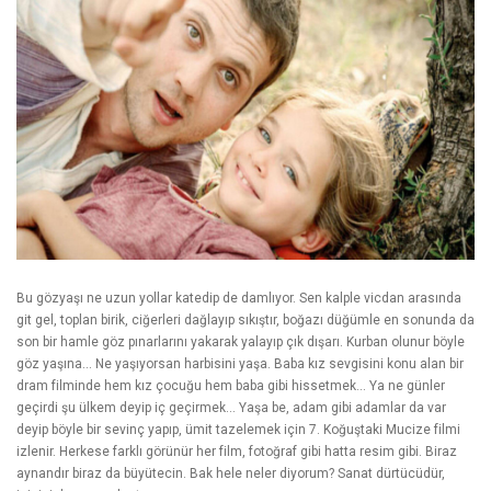
Bu gözyaşı ne uzun yollar katedip de damlıyor. Sen kalple vicdan arasında
git gel, toplan birik, ciğerleri dağlayıp sıkıştır, boğazı düğümle en sonunda da
son bir hamle göz pınarlarını yakarak yalayıp çık dışarı. Kurban olunur böyle
göz yaşına… Ne yaşıyorsan harbisini yaşa. Baba kız sevgisini konu alan bir
dram filminde hem kız çocuğu hem baba gibi hissetmek… Ya ne günler
geçirdi şu ülkem deyip iç geçirmek… Yaşa be, adam gibi adamlar da var
deyip böyle bir sevinç yapıp, ümit tazelemek için 7. Koğuştaki Mucize filmi
izlenir. Herkese farklı görünür her film, fotoğraf gibi hatta resim gibi. Biraz
aynandır biraz da büyütecin. Bak hele neler diyorum? Sanat dürtücüdür,