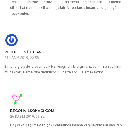
Toplumsal ihtiyaç listemizi hatırlatan mesajlar buldum filmde. Sinema
dili ile hatırlatma etkili olur inşallah. Milyonlarca insan izlediğine göre.
Teşekkürler..
RECEP HILMI TUFAN
25 KASIM 2019, 22:58
Bir türlü gidip de izleyemedik biz. Fragmanı bile şimdi izledim. Ben bu filmi
muhakkak izlemeliyim dedirtiyor. Bu hafta sonu izlemek lâzım…
BEGONVILSOKAGI.COM
26 KASIM 2019, 09:32
Hoş vakit geçirmekten çok sonrasında insana karşılaştırmalar yaptıran