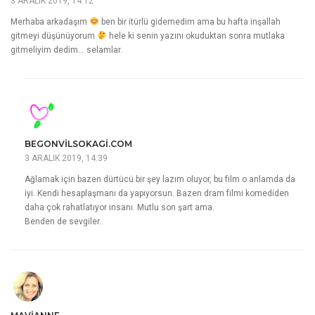
3 ARALIK 2019, 14:12
Merhaba arkadaşım
ben bir itürlü gidemedim ama bu hafta inşallah
gitmeyi düşünüyorum
hele ki senin yazını okuduktan sonra mutlaka
gitmeliyim dedim… selamlar.
BEGONVILSOKAGI.COM
3 ARALIK 2019, 14:39
Ağlamak için bazen dürtücü bir şey lazım oluyor, bu film o anlamda da
iyi. Kendi hesaplaşmanı da yapıyorsun. Bazen dram filmi komediden
daha çok rahatlatıyor insanı. Mutlu son şart ama.
Benden de sevgiler..