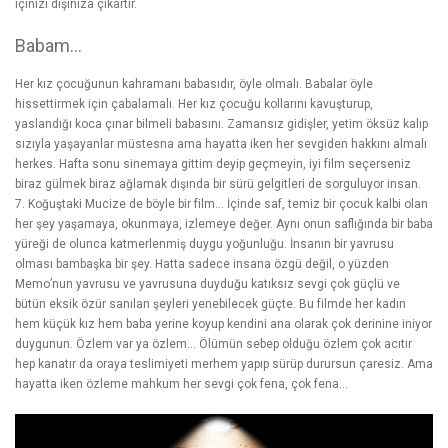
içinizi dışınıza çıkartır.
Babam…
Her kız çocuğunun kahramanı babasıdır, öyle olmalı. Babalar öyle
hissettirmek için çabalamalı. Her kız çocuğu kollarını kavuşturup,
yaslandığı
koca çınar
bilmeli babasını. Zamansız gidişler, yetim öksüz kalıp
sızıyla yaşayanlar müstesna ama hayatta iken her sevgiden hakkını almalı
herkes. Hafta sonu sinemaya gittim deyip geçmeyin, iyi film seçerseniz
biraz gülmek biraz ağlamak dışında bir sürü gelgitleri de sorguluyor insan.
7. Koğuştaki Mucize de böyle bir film… İçinde saf, temiz bir çocuk kalbi olan
her şey yaşamaya, okunmaya, izlemeye değer. Aynı onun saflığında bir baba
yüreği de olunca katmerlenmiş duygu yoğunluğu. İnsanın bir yavrusu
olması bambaşka bir şey. Hatta sadece insana özgü değil, o yüzden
Memo’nun yavrusu ve yavrusuna duyduğu katıksız sevgi çok güçlü ve
bütün eksik özür sanılan şeyleri yenebilecek güçte. Bu filmde her kadın
hem küçük kız hem baba yerine koyup kendini ana olarak çok derinine iniyor
duygunun. Özlem var ya özlem… Ölümün sebep olduğu özlem çok acıtır
hep kanatır da oraya teslimiyeti merhem yapıp sürüp durursun çaresiz. Ama
hayatta iken özleme mahkum her sevgi çok fena, çok fena…