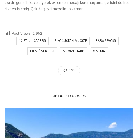
asıldır gerisi hikaye diyerek evrensel mesajı korumuş ama gerisini de hep
bizden işlemiş. Çok da şeyetmeyelim o zaman.
Post Views:
2.952
12 EYLÜL DARBESI
7.KOĞUŞTAKI MUCIZE
BABA SEVGISI
FILM ÖNERILERI
MUCIZE HAKKI
SINEMA
128
RELATED POSTS