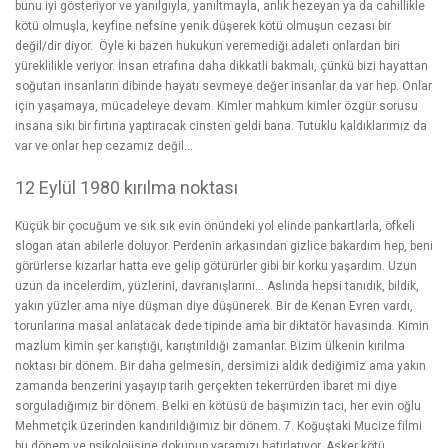
bunu iyi gösteriyor ve yanılgıyla, yanıltmayla, anlık hezeyan ya da cahillikle
kötü olmuşla, keyfine nefsine yenik düşerek kötü olmuşun cezası bir
değil/dir diyor. Öyle ki bazen hukukun veremediği adaleti onlardan biri
yüreklilikle veriyor. İnsan etrafına daha dikkatli bakmalı, çünkü bizi hayattan
soğutan insanların dibinde hayatı sevmeye değer insanlar da var hep. Onlar
için yaşamaya, mücadeleye devam. Kimler mahkum kimler özgür sorusu
insana sıkı bir fırtına yaptıracak cinsten geldi bana. Tutuklu kaldıklarımız da
var ve onlar hep cezamız değil…
12 Eylül 1980 kırılma noktası
Küçük bir çocuğum ve sık sık evin önündeki yol elinde pankartlarla, öfkeli
slogan atan abilerle doluyor. Perdenin arkasından gizlice bakardım hep, beni
görürlerse kızarlar hatta eve gelip götürürler gibi bir korku yaşardım. Uzun
uzun da incelerdim, yüzlerini, davranışlarını… Aslında hepsi tanıdık, bildik,
yakın yüzler ama niye düşman diye düşünerek. Bir de Kenan Evren vardı,
torunlarına masal anlatacak dede tipinde ama bir diktatör havasında. Kimin
mazlum kimin şer karıştığı, karıştırıldığı zamanlar. Bizim ülkenin kırılma
noktası bir dönem. Bir daha gelmesin, dersimizi aldık dediğimiz ama yakın
zamanda benzerini yaşayıp tarih gerçekten tekerrürden ibaret mi diye
sorguladığımız bir dönem. Belki en kötüsü de başımızın tacı, her evin oğlu
Mehmetçik üzerinden kandırıldığımız bir dönem. 7. Koğuştaki Mucize filmi
bu dönem ve psikolojisine dokunup yaramızı hatırlatıyor. Asker kötü