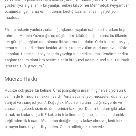
gösteriliyor algısı anlık bir yanılgı, herkes biliyor her Mehmetçik Peygamber
ocağından gelir ama emirin demiri kestiği bazı anlar yanlışa yetiyor
maalesef.
Filmde askerin yanlışa zorlandığı, işkence yapılan sahneleri izlerken hep
rahmetli Muhsin Yazıcıoğlu’nu düşündüm. Ülkücü değilim ama bu ülkenin
her görüşün sağlam adamlarına ihtiyacı var her daim. O da bir köşe taşıydı,
cesur sesti kendilerince kıstılar. Ama işkence zulüm durduramaz ki böyle
insanları. Hapisteki zor yıllarında yazdığı şiiri geldi aklıma. Kendime dedim
sağlam teslim olanı kim teslim alabilir ki? Güzel adam, güzel şiir… Okumak
isterseniz,
“Üşüyorum.”
Mucize Hakkı
Mucize çok güzel bir kelime. Ümit pompalıyor insanın içine ve diyorsun ki
benim de bir
mucize hakkım
vardır. Ama sabır istiyor mucizeler, dua istiyor,
safiyet ve inanç istiyor. 7. Koğuştaki Mucize hiç ummadığınız yerde ve
zamanda gelerek sizin de ümitlerinizi tazeliyor. Dedim ki adam gibi adam
olmak ne kadar değerli. Erkeklerin tekelinde değil tabi, asıl olan adamlık
değil ademlik burada. Mutlu son dediğimiz şey kolay olmuyor, bedelsiz
olmuyor bunu teyit ettik yeniden. Olsun milletçe zor severiz.