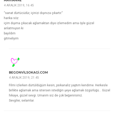
MAVIANNE
4 ARALIK 2019, 16:45
“sanat dürtücüdür, içinizi dışınıza çıkartır.”
harika söz
içim dışıma çıkacak ağlamaktan diye izlemedim ama öyle güzel
anlatmışsın ki
bayıldım
gitmeliyim
BEGONVILSOKAGI.COM
4 ARALIK 2019, 21:45
Filmi izlerken dürtüldüğüm kesin, psikanaliz yaptım kendime. Herkesle
birlikte ağlamak ama istersen istediğin şeye ağlamak özgürlüğü… Güzel
hikaye, güzel sevgi. Umarım siz de çok beğenirsiniz.
Sevgiler, selamlar.