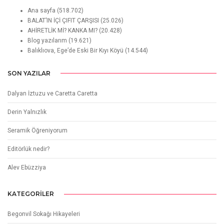
Ana sayfa
(518.702)
BALAT’IN İÇİ ÇIFIT ÇARŞISI
(25.026)
AHİRETLİK Mİ? KANKA MI?
(20.428)
Blog yazılarım
(19.621)
Balıklıova, Ege’de Eski Bir Kıyı Köyü
(14.544)
SON YAZILAR
Dalyan İztuzu ve Caretta Caretta
Derin Yalnızlık
Seramik Öğreniyorum
Editörlük nedir?
Alev Ebüzziya
KATEGORILER
Begonvil Sokağı Hikayeleri