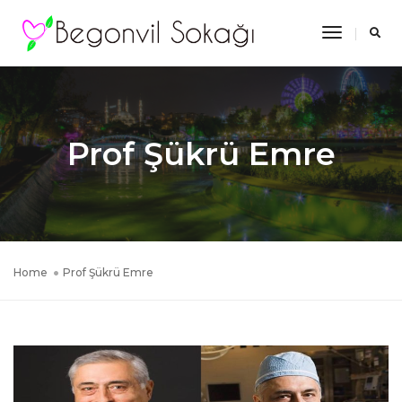
Toggle
Navigatio
Prof Şükrü Emre
Home
Prof Şükrü Emre