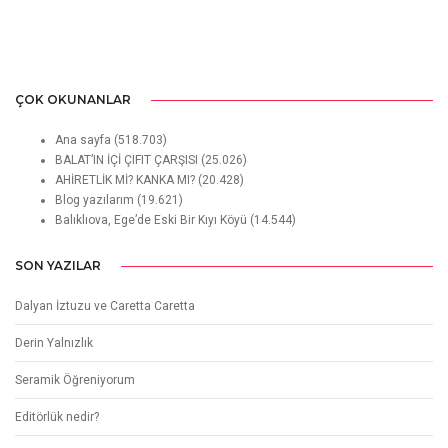
ÇOK OKUNANLAR
Ana sayfa
(518.703)
BALAT’IN İÇİ ÇIFIT ÇARŞISI
(25.026)
AHİRETLİK Mİ? KANKA MI?
(20.428)
Blog yazılarım
(19.621)
Balıklıova, Ege’de Eski Bir Kıyı Köyü
(14.544)
SON YAZILAR
Dalyan İztuzu ve Caretta Caretta
Derin Yalnızlık
Seramik Öğreniyorum
Editörlük nedir?