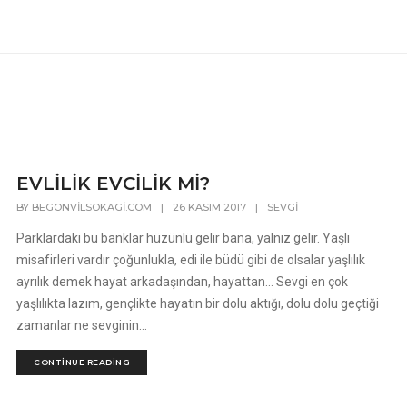
EVLİLİK EVCİLİK Mİ?
BY
BEGONVILSOKAGI.COM
|
26 KASIM 2017
|
SEVGI
Parklardaki bu banklar hüzünlü gelir bana, yalnız gelir. Yaşlı
misafirleri vardır çoğunlukla, edi ile büdü gibi de olsalar yaşlılık
ayrılık demek hayat arkadaşından, hayattan... Sevgi en çok
yaşlılıkta lazım, gençlikte hayatın bir dolu aktığı, dolu dolu geçtiği
zamanlar ne sevginin...
CONTINUE READING