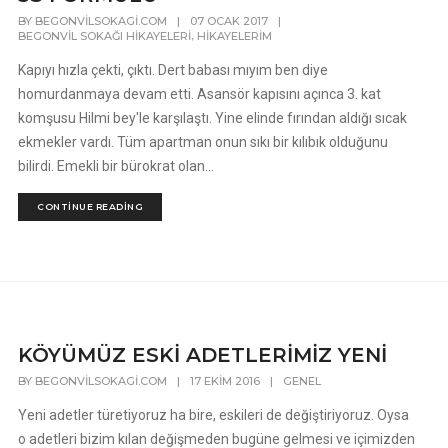
BY
BEGONVILSOKAGI.COM
|
07 OCAK 2017
|
,
BEGONVIL SOKAĞI HIKAYELERI
HIKAYELERIM
Kapıyı hızla çekti, çıktı. Dert babası mıyım ben diye
homurdanmaya devam etti. Asansör kapısını açınca 3. kat
komşusu Hilmi bey'le karşılaştı. Yine elinde fırından aldığı sıcak
ekmekler vardı. Tüm apartman onun sıkı bir kılıbık olduğunu
bilirdi. Emekli bir bürokrat olan...
CONTINUE READING
KÖYÜMÜZ ESKİ ADETLERİMİZ YENİ
BY
BEGONVILSOKAGI.COM
|
17 EKIM 2016
|
GENEL
Yeni adetler türetiyoruz ha bire, eskileri de değiştiriyoruz. Oysa
o adetleri bizim kılan değişmeden bugüne gelmesi ve içimizden