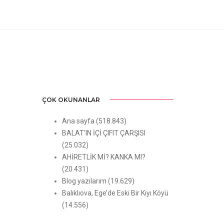
ÇOK OKUNANLAR
Ana sayfa
(518.843)
BALAT’IN İÇİ ÇIFIT ÇARŞISI
(25.032)
AHİRETLİK Mİ? KANKA MI?
(20.431)
Blog yazılarım
(19.629)
Balıklıova, Ege’de Eski Bir Kıyı Köyü
(14.556)