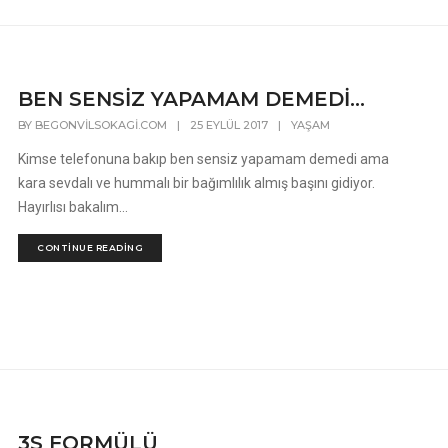
BEN SENSİZ YAPAMAM DEMEDİ…
BY
BEGONVILSOKAGI.COM
|
25 EYLÜL 2017
|
YAŞAM
Kimse telefonuna bakıp ben sensiz yapamam demedi ama
kara sevdalı ve hummalı bir bağımlılık almış başını gidiyor.
Hayırlısı bakalım...
CONTINUE READING
3S FORMÜLÜ