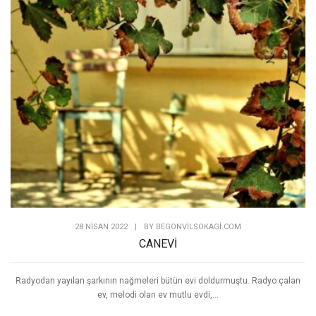
28 NISAN 2022
|
BY
BEGONVILSOKAGI.COM
CANEVİ
Radyodan yayılan şarkının nağmeleri bütün evi doldurmuştu. Radyo çalan
ev, melodi olan ev mutlu evdi,...