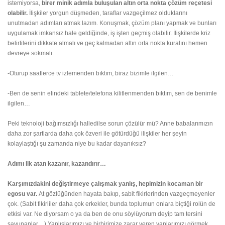
istemiyorsa,
birer minik adımla buluşulan altın orta nokta çözüm
reçetesi
olabilir.
İlişkiler yorgun düşmeden, taraflar vazgeçilmez olduklarını
unutmadan adımları atmak lazım. Konuşmak, çözüm planı yapmak ve bunları
uygulamak imkansız hale geldiğinde, iş işten geçmiş olabilir. İlişkilerde kriz
belirtilerini dikkate almalı ve geç kalmadan altın orta nokta kuralını hemen
devreye sokmalı.
-Oturup saatlerce tv izlemenden bıktım, biraz bizimle ilgilen…
-Ben de senin elindeki tablete/telefona kilitlenmenden bıktım, sen de benimle
ilgilen…
Peki
teknoloji bağımsızlığı
halledilse sorun çözülür mü? Anne babalarımızın
daha zor şartlarda daha çok özveri ile götürdüğü ilişkiler her şeyin
kolaylaştığı şu zamanda niye bu kadar dayanıksız?
Adımı ilk atan kazanır, kazandırır…
Karşımızdakini değiştirmeye çalışmak yanlış, hepimizin kocaman bir
egosu var.
At gözlüğünden hayata bakıp, sabit fikirlerinden vazgeçmeyenler
çok. (Sabit fikirliler daha çok erkekler, bunda toplumun onlara biçtiği rolün de
etkisi var. Ne diyorsam o ya da ben de onu söylüyorum deyip tam tersini
savunanlar…) Yanlışlarımızı ve birbirimize zarar veren yanlarımızı görmek,