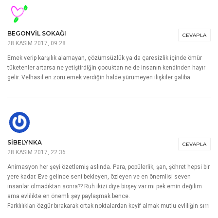
BEGONVIL SOKAĞI
CEVAPLA
28 KASIM 2017, 09:28
Emek verip karşılık alamayan, çözümsüzlük ya da çaresizlik içinde ömür
tüketenler artarsa ne yetiştirdiğin çocuktan ne de insanın kendinden hayır
gelir. Velhasıl en zoru emek verdiğin halde yürümeyen ilişkiler galiba.
SIBELYNKA
CEVAPLA
28 KASIM 2017, 22:36
Animasyon her şeyi özetlemiş aslında. Para, popülerlik, şan, şöhret hepsi bir
yere kadar. Eve gelince seni bekleyen, özleyen ve en önemlisi seven
insanlar olmadıktan sonra?? Ruh ikizi diye birşey var mı pek emin değilim
ama evlilikte en önemli şey paylaşmak bence.
Farklılıkları özgür bırakarak ortak noktalardan keyif almak mutlu evliliğin sırrı