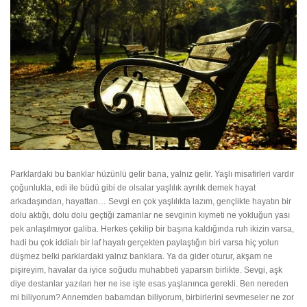
Parklardaki bu banklar hüzünlü gelir bana, yalnız gelir. Yaşlı misafirleri vardır
çoğunlukla, edi ile büdü gibi de olsalar yaşlılık ayrılık demek hayat
arkadaşından, hayattan… Sevgi en çok yaşlılıkta lazım, gençlikte hayatın bir
dolu aktığı, dolu dolu geçtiği zamanlar ne sevginin kıymeti ne yokluğun yası
pek anlaşılmıyor galiba. Herkes çekilip bir başına kaldığında ruh ikizin varsa,
hadi bu çok iddialı bir laf hayatı gerçekten paylaştığın biri varsa hiç yolun
düşmez belki parklardaki yalnız banklara. Ya da gider oturur, akşam ne
pişireyim, havalar da iyice soğudu muhabbeti yaparsın birlikte. Sevgi, aşk
diye destanlar yazılan her ne ise işte esas yaşlanınca gerekli. Ben nereden
mi biliyorum? Annemden babamdan biliyorum, birbirlerini sevmeseler ne zor