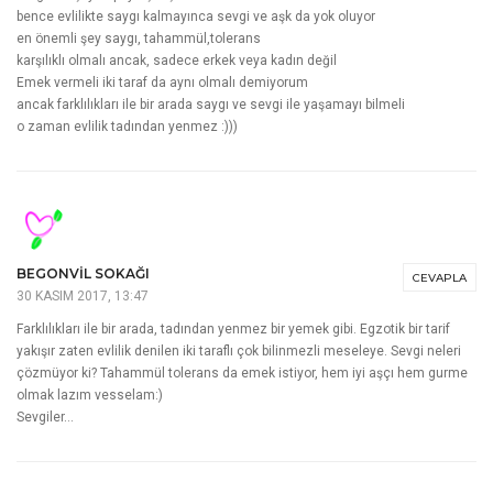
bence evlilikte saygı kalmayınca sevgi ve aşk da yok oluyor
en önemli şey saygı, tahammül,tolerans
karşılıklı olmalı ancak, sadece erkek veya kadın değil
Emek vermeli iki taraf da aynı olmalı demiyorum
ancak farklılıkları ile bir arada saygı ve sevgi ile yaşamayı bilmeli
o zaman evlilik tadından yenmez :)))
BEGONVIL SOKAĞI
CEVAPLA
30 KASIM 2017, 13:47
Farklılıkları ile bir arada, tadından yenmez bir yemek gibi. Egzotik bir tarif
yakışır zaten evlilik denilen iki taraflı çok bilinmezli meseleye. Sevgi neleri
çözmüyor ki? Tahammül tolerans da emek istiyor, hem iyi aşçı hem gurme
olmak lazım vesselam:)
Sevgiler…