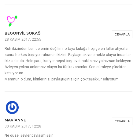
BEGONVIL SOKAĞI
CEVAPLA
28 KASIM 2017, 22:55
Ruh ikizinden ben de emin değilim, ortaya kulağa hoş gelen laflar atıyorlar
sonra herkes başlıyor ruhunun ikizini. Paylaşmak ve emekle oluyor insanlar
ikiz aslında. Hele para, kariyer hepsi boş, evet haklısınız yalnızsan bekleyen
özleyen yoksa anlamsız oluyor bu tür kazanımlar. Son cümleye yürekten
katılıyorum.
Memnun oldum, fikirlerinizi paylaştığınız için çok teşekkür ediyorum.
MAVİANNE
CEVAPLA
30 KASIM 2017, 12:28
Ne güzel şeyler paylaşmışsın