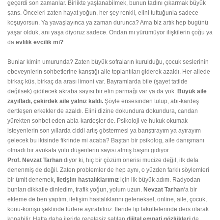
geçerdi son zamanlar. Birlikte yaşlanabilmek, bunun tadını çıkarmak büyük
şans. Önceleri zaten hayat yoğun, her şey renkli, elini tuttuğunla sadece
koşuyorsun. Ya yavaşlayınca ya zaman durunca? Ama biz artık hep bugünü
yaşar olduk, anı yaşa diyoruz sadece. Ondan mı yürümüyor ilişkilerin çoğu ya
da
evlilik evcilik mi?
Bunlar kimin umurunda? Zaten b
üyük sofraların kurulduğu, çocuk seslerinin
ebeveynlerin sohbetlerine karıştığı aile toplantıları giderek azaldı. Her ailede
birkaç küs, birkaç da arası limoni var. Bayramlarda bile (şayet tatilde
değilsek) gidilecek akraba sayısı bir elin parmağı var ya da yok.
Büyük aile
zayıfladı, çekirdek aile yalnız kaldı.
Şöyle ensesinden tutup, abi-kardeş
dertleşen erkekler de azaldı. Elini dizine dokundura dokundura, candan
yürekten sohbet eden abla-kardeşler de. Psikoloji ve hukuk okumak
isteyenlerin son yıllarda ciddi artış göstermesi ya barıştırayım ya ayırayım
gelecek bu ikisinde fikrinde mi acaba? Baştan bir psikolog, aile danışmanı
olmadı bir avukata yolu düşenlerin sayısı almış başını gidiyor.
Prof. Nevzat Tarhan
diyor ki, h
iç bir çözüm önerisi mucize değil, ilk defa
denenmiş de değil. Zaten problemler de hep aynı, o yüzden farklı söylemleri
bir ümit denemek,
iletişim hastalıklarımız
için ilk büyük adım. Radyodan
bunları dikkatle dinledim, trafik yoğun, yolum uzun.
Nevzat Tarhan
‘a bir
ekleme de ben yaptım, i
letişim hastalıklarını geleneksel, online, aile, çocuk,
konu-komşu şeklinde türlere ayırabiliriz. İleride tıp fakültelerinde ders olarak
konabilir. Hatta daha ileride reçetesiz satılan
dijital empati gözlükleri
de