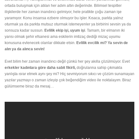
ortada buluşmak için atılan her adım altın değerinde. Bilimsel tespitler
ilişkilerde her zaman inandırıcı gelmiyor, hele pratikte çoğu zaman işe
yaramıyor. Konu insansa ezbere olmuyor bu işler. Kısaca, parkta yalnız
oturmak ya da parkta mutsuz oturmak istemeyenler ya birbirini sevsin ya da
sonsuza kadar sussun.
Evlilik ekip işi, uyum işi
. Tamam, bir elmanın iki
yarısı olmak şehir efsanesi ama eskilerin imtizaç dediği mizaç uyumu
konusuna evlenecek olanlar dikkate etsin.
Evlilik evcilik mi? Ya sevin de
alın ya da alınca sevin!
Evet bilim her zaman inandırıcı değil çünkü her şey akılla çözülmüyor. Evet
erkekler kadınlara göre daha sabit fikirli,
doğrularına sahip çıkmakla
yanlışta ısrar etmek aynı şey mi? Hiç sevmiyorum sıkıcı ve çözüm sunamayan
yazılar yazmayı o zaman izleyip çok beğendiğim video ile noktalayım. Biraz
gülümseme biraz da mesaj…