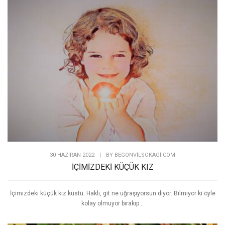
30 HAZIRAN 2022
|
BY
BEGONVILSOKAGI.COM
İÇİMİZDEKİ KÜÇÜK KIZ
İçimizdeki küçük kız küstü. Haklı, git ne uğraşıyorsun diyor. Bilmiyor ki öyle
kolay olmuyor bırakıp...