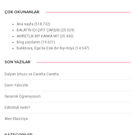
ÇOK OKUNANLAR
Ana sayfa
(518.732)
BALAT’IN İÇİ ÇIFIT ÇARŞISI
(25.029)
AHİRETLİK Mİ? KANKA MI?
(20.430)
Blog yazılarım
(19.621)
Balıklıova, Ege’de Eski Bir Kıyı Köyü
(14.547)
SON YAZILAR
Dalyan İztuzu ve Caretta Caretta
Derin Yalnızlık
Seramik Öğreniyorum
Editörlük nedir?
Alev Ebüzziya
KATEGORILER