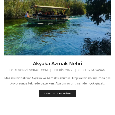
Akyaka Azmak Nehri
,
BY
BEGONVILSOKAGI.COM
|
18 EKIM 2022
|
GEZILERIM
YAŞAM
Masalsı bir hali var Akyaka ve Azmak Nehri'nin. Tropikal bir akvaryumda gibi
oluyorsunuz teknede gezerken. Abartmıyorum, sahiden çok güzel...
CONTINUE READING