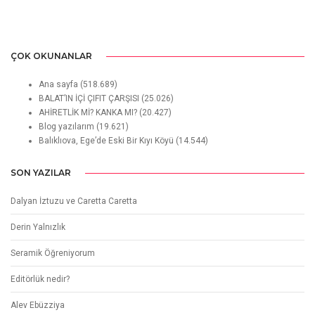
ÇOK OKUNANLAR
Ana sayfa
(518.689)
BALAT’IN İÇİ ÇIFIT ÇARŞISI
(25.026)
AHİRETLİK Mİ? KANKA MI?
(20.427)
Blog yazılarım
(19.621)
Balıklıova, Ege’de Eski Bir Kıyı Köyü
(14.544)
SON YAZILAR
Dalyan İztuzu ve Caretta Caretta
Derin Yalnızlık
Seramik Öğreniyorum
Editörlük nedir?
Alev Ebüzziya