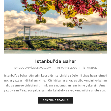
İstanbul’da Bahar
BY
BEGONVILSOKAGI.COM
|
03 MAYIS 2020
|
İSTANBUL
İstanbul'da bahar günlerini kaçırdığımız için biraz özlemli biraz hayal etmeli
notlar yazayım dijital arşivime... Çünkü bahar arkadaş gibi, kendini ve baharı
alıp gezmeye gidebilirsin, mırıldanırsın, umutlanırsın, içine çekersin. Ama
yaz öyle mi? Yaz sosyaldir, şamata, kalabalık sever, kendini bile unutursun...
CONTINUE READING