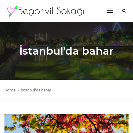
Toggle
Navigatio
İstanbul’da bahar
Home
İstanbul’da bahar