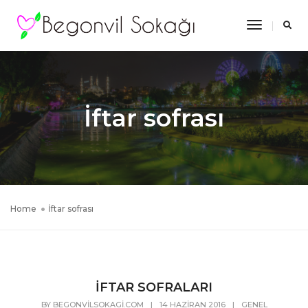
Toggle
Navigatio
İftar sofrası
Home
İftar sofrası
İFTAR SOFRALARI
BY
BEGONVILSOKAGI.COM
|
14 HAZIRAN 2016
|
GENEL