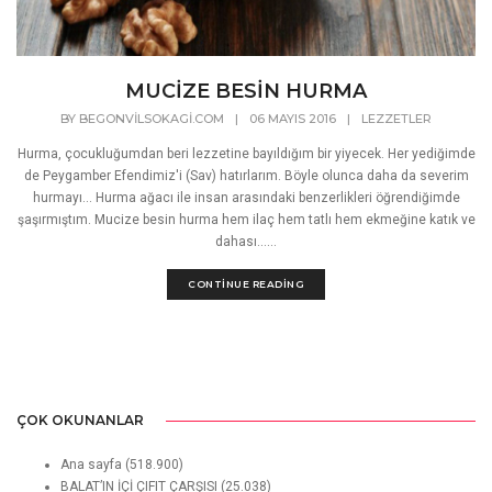
MUCİZE BESİN HURMA
BY
BEGONVILSOKAGI.COM
|
06 MAYIS 2016
|
LEZZETLER
Hurma, çocukluğumdan beri lezzetine bayıldığım bir yiyecek. Her yediğimde
de Peygamber Efendimiz'i (Sav) hatırlarım. Böyle olunca daha da severim
hurmayı... Hurma ağacı ile insan arasındaki benzerlikleri öğrendiğimde
şaşırmıştım. Mucize besin hurma hem ilaç hem tatlı hem ekmeğine katık ve
dahası......
CONTINUE READING
ÇOK OKUNANLAR
Ana sayfa
(518.900)
BALAT’IN İÇİ ÇIFIT ÇARŞISI
(25.038)