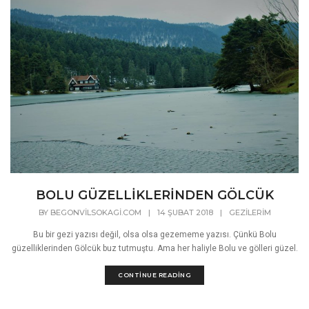
BOLU GÜZELLİKLERİNDEN GÖLCÜK
BY
BEGONVILSOKAGI.COM
|
14 ŞUBAT 2018
|
GEZILERIM
Bu bir gezi yazısı değil, olsa olsa gezememe yazısı. Çünkü Bolu
güzelliklerinden Gölcük buz tutmuştu. Ama her haliyle Bolu ve gölleri güzel.
CONTINUE READING