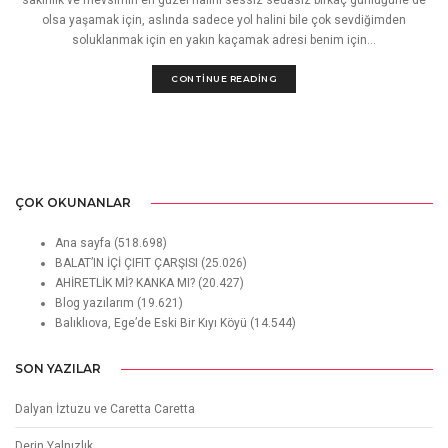
olsa yaşamak için, aslında sadece yol halini bile çok sevdiğimden
soluklanmak için en yakın kaçamak adresi benim için...
CONTINUE READING
ÇOK OKUNANLAR
Ana sayfa
(518.698)
BALAT’IN İÇİ ÇIFIT ÇARŞISI
(25.026)
AHİRETLİK Mİ? KANKA MI?
(20.427)
Blog yazılarım
(19.621)
Balıklıova, Ege’de Eski Bir Kıyı Köyü
(14.544)
SON YAZILAR
Dalyan İztuzu ve Caretta Caretta
Derin Yalnızlık