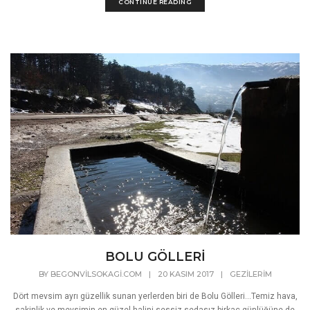
CONTINUE READING
BOLU GÖLLERİ
BY
BEGONVILSOKAGI.COM
|
20 KASIM 2017
|
GEZILERIM
Dört mevsim ayrı güzellik sunan yerlerden biri de Bolu Gölleri...Temiz hava,
sakinlik ve mevsimin en güzel halini sessiz sedasız birkaç günlüğüne de