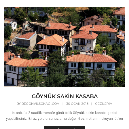
GÖYNÜK SAKİN KASABA
BY
BEGONVILSOKAGI.COM
|
30 OCAK 2018
|
GEZILERIM
İstanbul'a 2 saatlik mesafe günü birlik Göynük sakin kasaba gezisi
yapabilirsiniz. Biraz yorulursunuz ama değer. Gezi notlarımı okuyun lütfen