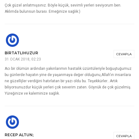
BEGONVIL SOKAĞI
CEVAPLA
31 OCAK 2018, 00:16
Zaman konusu bana kalsa daha farklı olur ama önce anneyim diyerek
peşimde ördeklerimle dolaşıyorum ama böylesi ayrı güzel oluyor, bir daha
seninle gelmeyiz deyip isyan ediyorlar. Sizden de okuyup, görmeyi dilerim
Göynük kasabasını. Teşekkür ediyorum.
EBEMKUŞAĞI
CEVAPLA
31 OCAK 2018, 01:08
Çok güzel anlatmışsınız. Böyle küçük, sevimli yerleri seviyorum ben.
Aklımda bulunsun burası. Emeğinize sağlık:)