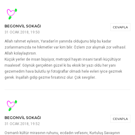
Gerçekten insanın ruhunu dinlendiren ve huzur veren güzel bir paylaşımdı.
Kaleminize, emeğinize ve yüreğinize sağlık ve mutluluklar dilerim.
Selam ve dualarımla.
BEGONVIL SOKAĞI
CEVAPLA
31 OCAK 2018, 19:40
Yakınımızdaki yerleri gezeceğimize aynı yerleri döndür döndür niye gezeriz
merak ediyorum. Tembellik mi acaba ama seyahat ruha şifa.
Beğendiğinize sevindim. Sevgilerimle:)
BEGONVIL SOKAĞI
CEVAPLA
31 OCAK 2018, 19:50