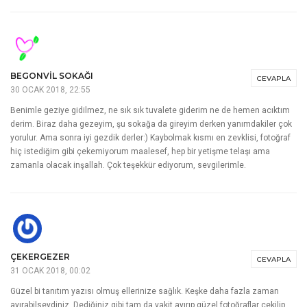
12 YORUM
ZEHRA ÇELIK BALTACI
CEVAPLA
30 OCAK 2018, 22:51
Keyifli bir yazıydı . Böyle şirin kasabaları gezmeyi , o şirin evlerin arasında
kaybolmayı çok seviyorum . Şu evinde çekeyim bu evi de derken eşimin
sinirleri zıplıyor .
Ama ben hepsini ayrı ayrı çekiyorum . O şirin
sokaklarda geziyorum .
Kendim geziyor gibi oldum . Çok çok
teşekkürler. Emeğinize sağlık . Sevgiler .
BEGONVIL SOKAĞI
CEVAPLA
30 OCAK 2018, 22:55