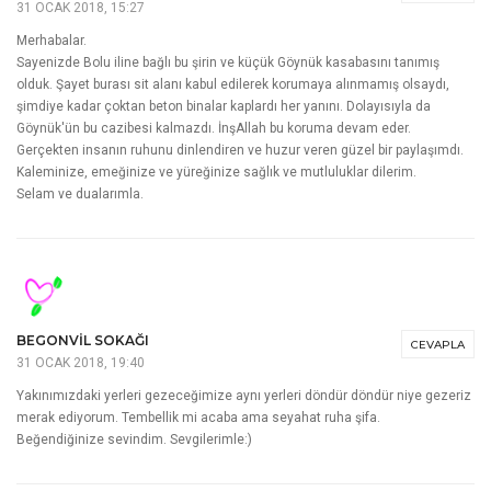
BIRTATLIHUZUR
CEVAPLA
31 OCAK 2018, 02:23
Acı bir ölümün ardından yakınlarımın hastalık üzüntüleriyle boğuştuğumuz
bu günlerde hayatın yine de yaşanmaya değer olduğunu,Allah'ın insanlara
ne güzellijler verdiğini hatırlatan bir yazı oldu bu. Teşekkürler…Artık
biliyorsunuzdur küçük yerleri çok severim zaten. Göynük de çok güzelmiş.
Yüreğinize ve kaleminize sağlık.
RECEP ALTUN;
CEVAPLA
31 OCAK 2018, 15:27
Merhabalar.
Sayenizde Bolu iline bağlı bu şirin ve küçük Göynük kasabasını tanımış
olduk. Şayet burası sit alanı kabul edilerek korumaya alınmamış olsaydı,
şimdiye kadar çoktan beton binalar kaplardı her yanını. Dolayısıyla da
Göynük'ün bu cazibesi kalmazdı. İnşAllah bu koruma devam eder.