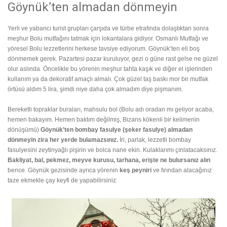
Göynük’ten almadan dönmeyin
Yerli ve yabancı turist grupları çarşıda ve türbe etrafında dolaştıktan sonra
meşhur Bolu mutfağını tatmak için lokantalara gidiyor. Osmanlı Mutfağı ve
yöresel Bolu lezzetlerini herkese tavsiye ediyorum. Göynük’ten eli boş
dönmemek gerek. Pazartesi pazar kuruluyor, gezi o güne rast gelse ne güzel
olur aslında. Öncelikle bu yörenin meşhur tahta kaşık ve diğer el işlerinden
kullanım ya da dekoratif amaçlı almalı. Çok güzel taş baskı mor bir mutfak
örtüsü aldım 5 lira, şimdi niye daha çok almadım diye pişmanım.
Bereketli topraklar buraları, mahsulu bol (Bolu adı oradan mı geliyor acaba,
hemen bakayım. Hemen baktım değilmiş, Bizans kökenli bir kelimenin
dönüşümü)
Göynük’ten bombay fasulye (şeker fasulye) almadan
dönmeyin zira her yerde bulamazsınız.
İri, parlak, lezzetli bombay
fasulyesini zeytinyağlı pişirin ve bolca nane ekin. Kulaklarımı çınlatacaksınız.
Bakliyat, bal, pekmez, meyve kurusu, tarhana, erişte ne bulursanız alın
bence. Göynük gezisinde ayrıca yörenin
keş peyniri
ve fırından alacağınız
taze ekmekle çay keyfi de yapabilirsiniz.