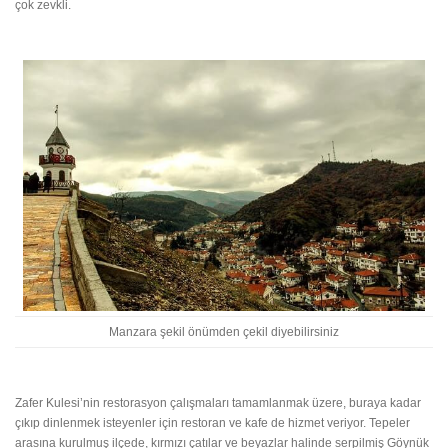
çok zevkli.
Manzara şekil önümden çekil diyebilirsiniz
Zafer Kulesi’nin restorasyon çalışmaları tamamlanmak üzere, buraya kadar
çıkıp dinlenmek isteyenler için restoran ve kafe de hizmet veriyor. Tepeler
arasına kurulmuş ilçede, kırmızı çatılar ve beyazlar halinde serpilmiş Göynük