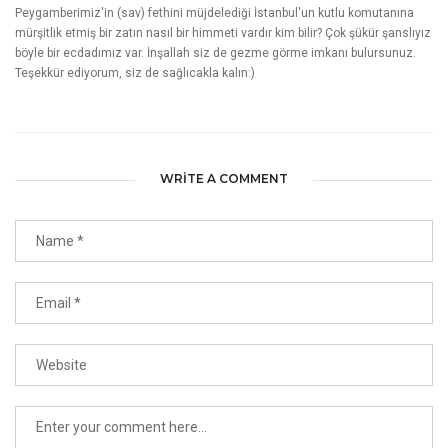
YUSUF ARSLAN
CEVAPLA
31 OCAK 2018, 19:56
Akşemseddin hazretlerinin türbesinin orada olduğunu bilmiyordum. Mimari
dokusu ve doğa ile içiçe oluşu gerçekten güzelmiş. Fotoğraflar ve yazı için
elin sağlık. Sağlıcakla inşallah
BEGONVIL SOKAĞI
CEVAPLA
31 OCAK 2018, 20:00
Peygamberimiz'in (sav) fethini müjdelediği İstanbul'un kutlu komutanına
mürşitlik etmiş bir zatın nasıl bir himmeti vardır kim bilir? Çok şükür şanslıyız
böyle bir ecdadımız var. İnşallah siz de gezme görme imkanı bulursunuz.
Teşekkür ediyorum, siz de sağlıcakla kalın:)