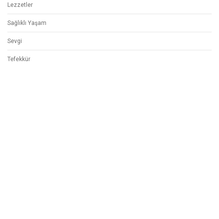
Alev Ebüzziya
KATEGORILER
Begonvil Sokağı Hikayeleri
Çocuklar İçin
Genel
Gezilerim
Hikayelerim
İstanbul
Lezzetler
Sağlıklı Yaşam
Sevgi
Tefekkür