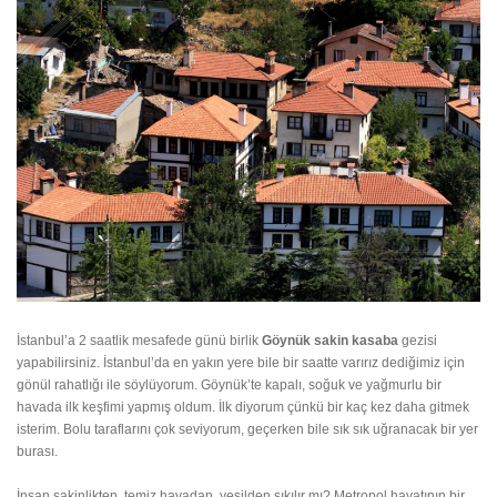
İstanbul’a 2 saatlik mesafede günü birlik
Göynük sakin kasaba
gezisi
yapabilirsiniz. İstanbul’da en yakın yere bile bir saatte varırız dediğimiz için
gönül rahatlığı ile söylüyorum. Göynük’te kapalı, soğuk ve yağmurlu bir
havada ilk keşfimi yapmış oldum. İlk diyorum çünkü bir kaç kez daha gitmek
isterim. Bolu taraflarını çok seviyorum, geçerken bile sık sık uğranacak bir yer
burası.
İnsan sakinlikten, temiz havadan, yeşilden sıkılır mı? Metropol hayatının bir