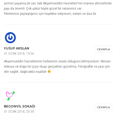
Allah rahmet eylesin, Yaradan'ın yanında olduğunu bilip bu kadar
zorlanmamızda ne hikmetler var kim bilir. Özlem zor alışmak zor velhasıl.
Allah kolaylaştırsın.
Küçük yerler de insan büyüyor, metropol hayatı insani tarafı küçültüyor
maalesef. Göynük gerçekten güzel ki bu eksik bir yazı oldu her yanı
gezemedim hava bulutlu iyi fotoğraflar olmadı hele evleri iyice gezmek
gerek. İnşallah gidip gezme fırsatınız olur. Çok sevgiler..
BEGONVIL SOKAĞI
CEVAPLA
31 OCAK 2018, 19:52
Osmanlı kültür mirasının ruhunu, ecdadın vefasını, Kurtuluş Savaşının
azmini yaşamış bir yer, tabi Akşemseddin Hazretleri'nin manevi atmosferde
payı da önemli. Çok şükür böyle güzel bir vatanımız var.
Fikirlerinizi paylaştığınız için teşekkür ediyorum, selam ve dua ile.