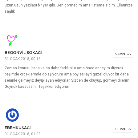
Benimle geziye gidilmez, ne sık sık tuvalete giderim ne de hemen acıktım
derim. Biraz daha gezeyim, şu sokağa da gireyim derken yanımdakiler çok
yorulur. Ama sonra iyi gezdik derler:) Kaybolmak kısmı en zevklisi, fotoğraf
hiç istediğim gibi çekemiyorum maalesef, hep bir yetişme telaşı ama
zamanla olacak inşallah. Çok teşekkür ediyorum, sevgilerimle.
ÇEKERGEZER
CEVAPLA
31 OCAK 2018, 00:02
Güzel bi tanıtım yazısı olmuş ellerinize sağlık. Keşke daha fazla zaman
ayırabilseydiniz. Dediğiniz gibi tam da vakit ayırıp güzel fotoğraflar çekilip
uzun uzun yazılası bir yer gibi. Ben görmedim ama listeme aldım. Ellerinize
sağlık