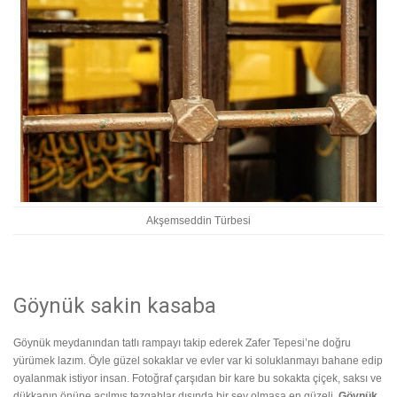
Akşemseddin Türbesi
Göynük sakin kasaba
Göynük meydanından tatlı rampayı takip ederek Zafer Tepesi’ne doğru
yürümek lazım. Öyle güzel sokaklar ve evler var ki soluklanmayı bahane edip
oyalanmak istiyor insan. Fotoğraf çarşıdan bir kare bu sokakta çiçek, saksı ve
dükkanın önüne açılmış tezgahlar dışında bir şey olmasa en güzeli.
Göynük