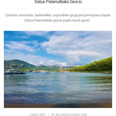
8 EKIM 2022
|
BY
BEGONVILSOKAGI.COM
Datça Palamutbükü Gezisi
Çamların arasından, bademlikler, zeytinlikleri geçip pırıl pırıl koylara ulaştık.
Datça Palamutbükü gezisi yeşilli mavili güzel...