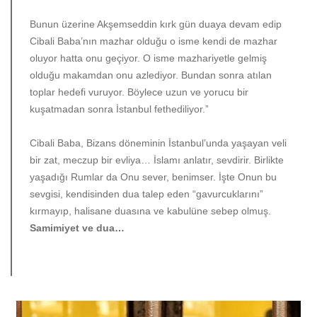
Bunun üzerine Akşemseddin kırk gün duaya devam edip
Cibali Baba’nın mazhar olduğu o isme kendi de mazhar
oluyor hatta onu geçiyor. O isme mazhariyetle gelmiş
olduğu makamdan onu azlediyor. Bundan sonra atılan
toplar hedefi vuruyor. Böylece uzun ve yorucu bir
kuşatmadan sonra İstanbul fethediliyor.”
Cibali Baba, Bizans döneminin İstanbul’unda yaşayan veli
bir zat, meczup bir evliya… İslamı anlatır, sevdirir. Birlikte
yaşadığı Rumlar da Onu sever, benimser. İşte Onun bu
sevgisi, kendisinden dua talep eden “gavurcuklarını”
kırmayıp, halisane duasına ve kabulüne sebep olmuş.
Samimiyet ve dua…