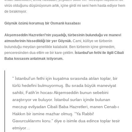
virüs olduğunu düşünüyorum artık, içine girdi mi seni hem hasta ediyor hem
de bırakmıyor.
Göynük özünü korumuş bir Osmanlı kasabası
Akşemseddin Hazretleri’nin yaşadığı, türbesinin bulunduğu ve manevi
atmosferinin hissedildiği bir yer Göynük.
Cami, külliye ve türbenin
bulunduğu meydan genellikle kalabalık. Ben türbenin içine girmedim,
penceresinden dua ettim ve bir kare çektim.
İstanbul’un fethi ile ilgili Cibali
Baba kıssasını anlatmak istiyorum.
” İstanbul’un fethi için kuşatma sırasında atılan toplar, bir
türlü hedefini bulmuyormuş. Bu sırada büyük maneviyat
sahibi, Fatih’in hocası Akşemseddin bunun sebebini
araştırıyor ve buluyor. İstanbul surları içinde bulunan
meczup evliyadan Cibali Baba Hazretleri, manen Cenab-ı
Hakkın bir ismine mazhar olmuş. “Ya Rabbi!
Gavurcuklarımı koru.” diye o isimle dua edince toplar tesir
etmiyor…