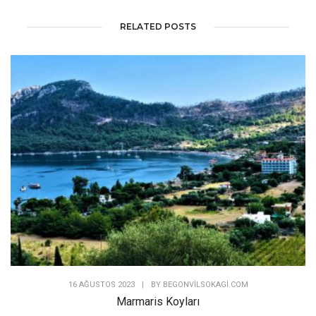
yaşam alanları ve özellikleri ile tarihi
Göynük evleri başlı başına bir gezi ve
yazı konusu.
Çok sevdiğim bir
Bolu türküsü
ile bitiriyorum.
Post Views:
2.900
BOLU
BOLU'DA GEZILECEK YERLER
CITTASLOW
ÇUBUK GÖLÜ
GÖYNÜK
GÖYNÜK EVLERI
GÖYNÜK GEZI REHBERI
İSTANBUL'A YAKIN GEZILECEK YERLER
SAKIN ŞEHIR
88
RELATED POSTS