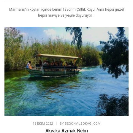
16 AĞUSTOS 2023
|
BY
BEGONVILSOKAGI.COM
Marmaris Koyları
Marmaris'in koyları içinde benim favorim Çiftlik Koyu. Ama hepsi güzel
hepsi maviye ve yeşile doyuruyor....