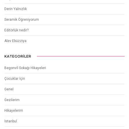
ÇOK OKUNANLAR
Ana sayfa
(518.853)
BALAT’IN İÇİ ÇIFIT ÇARŞISI
(25.035)
AHİRETLİK Mİ? KANKA MI?
(20.432)
Blog yazılarım
(19.629)
Balıklıova, Ege’de Eski Bir Kıyı Köyü
(14.558)
SON YAZILAR
Dalyan İztuzu ve Caretta Caretta
Derin Yalnızlık
Seramik Öğreniyorum
Editörlük nedir?