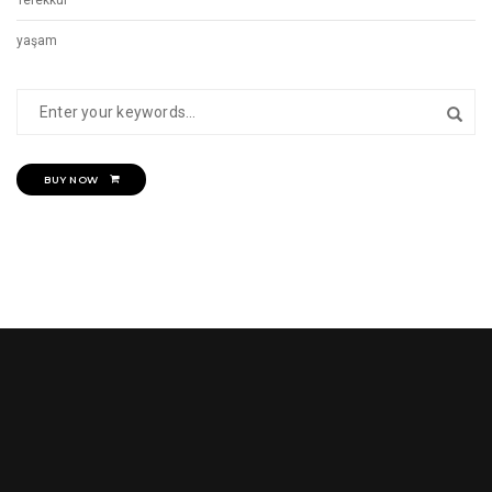
Tefekkür
yaşam
BUY NOW