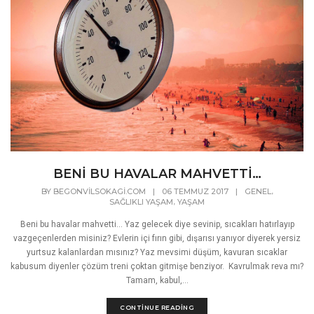
BENİ BU HAVALAR MAHVETTİ…
,
BY
BEGONVILSOKAGI.COM
|
06 TEMMUZ 2017
|
GENEL
,
SAĞLIKLI YAŞAM
YAŞAM
Beni bu havalar mahvetti... Yaz gelecek diye sevinip, sıcakları hatırlayıp
vazgeçenlerden misiniz? Evlerin içi fırın gibi, dışarısı yanıyor diyerek yersiz
yurtsuz kalanlardan mısınız? Yaz mevsimi düşüm, kavuran sıcaklar
kabusum diyenler çözüm treni çoktan gitmişe benziyor. Kavrulmak reva mı?
Tamam, kabul,...
CONTINUE READING