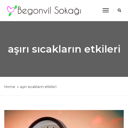
Toggle
Navigatio
aşırı sıcakların etkileri
Home
aşırı sıcakların etkileri