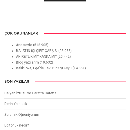
ÇOK OKUNANLAR
Ana sayfa
(518.905)
BALAT’IN İÇİ ÇIFIT ÇARŞISI
(25.038)
AHİRETLİK Mİ? KANKA MI?
(20.442)
Blog yazılarım
(19.632)
Balıklıova, Ege’de Eski Bir Kıyı Köyü
(14.561)
SON YAZILAR
Dalyan İztuzu ve Caretta Caretta
Derin Yalnızlık
Seramik Öğreniyorum
Editörlük nedir?