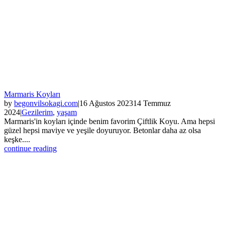
Marmaris Koyları
by
begonvilsokagi.com
|
16 Ağustos 2023
14 Temmuz
2024
|
Gezilerim
,
yaşam
Marmaris'in koyları içinde benim favorim Çiftlik Koyu. Ama hepsi
güzel hepsi maviye ve yeşile doyuruyor. Betonlar daha az olsa
keşke....
continue reading