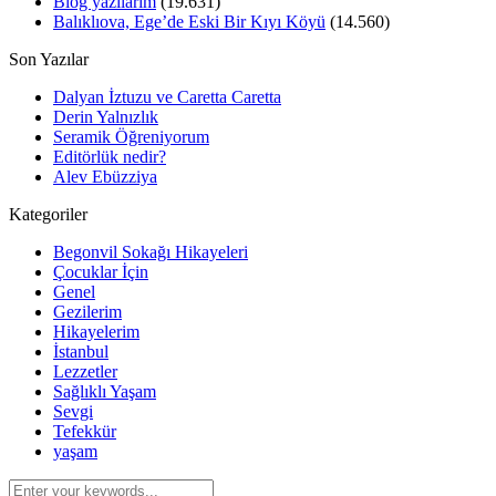
Blog yazılarım
(19.631)
Balıklıova, Ege’de Eski Bir Kıyı Köyü
(14.560)
Son Yazılar
Dalyan İztuzu ve Caretta Caretta
Derin Yalnızlık
Seramik Öğreniyorum
Editörlük nedir?
Alev Ebüzziya
Kategoriler
Begonvil Sokağı Hikayeleri
Çocuklar İçin
Genel
Gezilerim
Hikayelerim
İstanbul
Lezzetler
Sağlıklı Yaşam
Sevgi
Tefekkür
yaşam