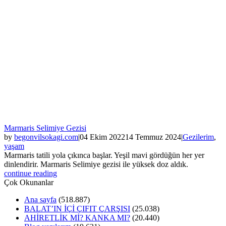
Marmaris Selimiye Gezisi
by
begonvilsokagi.com
|
04 Ekim 2022
14 Temmuz 2024
|
Gezilerim
,
yaşam
Marmaris tatili yola çıkınca başlar. Yeşil mavi gördüğün her yer
dinlendirir. Marmaris Selimiye gezisi ile yüksek doz aldık.
continue reading
Çok Okunanlar
Ana sayfa
(518.887)
BALAT’IN İÇİ ÇIFIT ÇARŞISI
(25.038)
AHİRETLİK Mİ? KANKA MI?
(20.440)