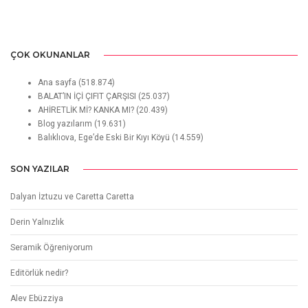
ÇOK OKUNANLAR
Ana sayfa
(518.874)
BALAT’IN İÇİ ÇIFIT ÇARŞISI
(25.037)
AHİRETLİK Mİ? KANKA MI?
(20.439)
Blog yazılarım
(19.631)
Balıklıova, Ege’de Eski Bir Kıyı Köyü
(14.559)
SON YAZILAR
Dalyan İztuzu ve Caretta Caretta
Derin Yalnızlık
Seramik Öğreniyorum
Editörlük nedir?
Alev Ebüzziya