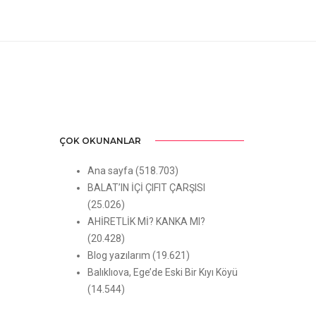
ÇOK OKUNANLAR
Ana sayfa
(518.703)
BALAT’IN İÇİ ÇIFIT ÇARŞISI
(25.026)
AHİRETLİK Mİ? KANKA MI?
(20.428)
Blog yazılarım
(19.621)
Balıklıova, Ege’de Eski Bir Kıyı Köyü
(14.544)