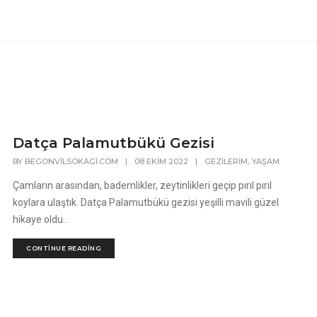
Datça Palamutbükü Gezisi
,
BY
BEGONVILSOKAGI.COM
|
08 EKIM 2022
|
GEZILERIM
YAŞAM
Çamların arasından, bademlikler, zeytinlikleri geçip pırıl pırıl
koylara ulaştık. Datça Palamutbükü gezisi yeşilli mavili güzel
hikaye oldu..
CONTINUE READING