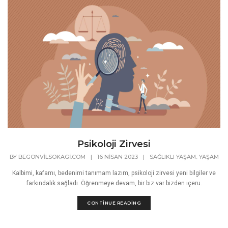
Psikoloji Zirvesi
,
BY
BEGONVILSOKAGI.COM
|
16 NISAN 2023
|
SAĞLIKLI YAŞAM
YAŞAM
Kalbimi, kafamı, bedenimi tanımam lazım, psikoloji zirvesi yeni bilgiler ve
farkındalık sağladı. Öğrenmeye devam, bir biz var bizden içeru.
CONTINUE READING