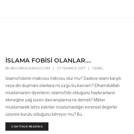
İSLAMA FOBİSİ OLANLAR….
BY
BEGONVILSOKAGI.COM
|
27 TEMMUZ 2017
|
GENEL
İslamofobinin makrosu mikrosu olur mu? Sadece islam karşıtı
veya din düşmanı olanlara mı özgü bu kavram? Elhamdülillah
müslümanım diyenlerin, islamofobi olduğunu haykıranların
ekmeğine yağ süren davranışlarına ne demeli? Militer
müslümanlık lafını edenler müslümanlığın evrensel değerler
üzerine kurulu olduğunu bilmiyor mu? Bu...
CONTINUE READING