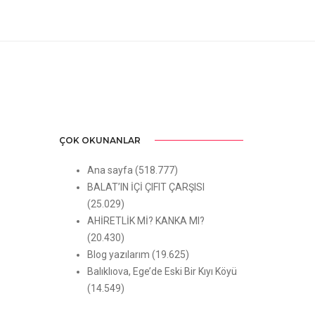
ÇOK OKUNANLAR
Ana sayfa
(518.777)
BALAT’IN İÇİ ÇIFIT ÇARŞISI
(25.029)
AHİRETLİK Mİ? KANKA MI?
(20.430)
Blog yazılarım
(19.625)
Balıklıova, Ege’de Eski Bir Kıyı Köyü
(14.549)