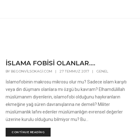
İSLAMA FOBİSİ OLANLAR….
BY
BEGONVILSOKAGI.COM
|
27 TEMMUZ 2017
|
GENEL
İslamofobinin makrosu mikrosu olur mu? Sadece islam karşıtı
veya din düşmanı olanlara mı özgü bu kavram? Elhamdülillah
müslümanım diyenlerin, islamofobi olduğunu haykıranların
ekmeğine yağ süren davranışlarına ne demeli? Militer
müslümanlık lafını edenler müslümanlığın evrensel değerler
üzerine kurulu olduğunu bilmiyor mu? Bu...
CONTINUE READING