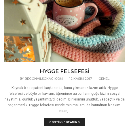
HYGGE FELSEFESİ
BY
BEGONVILSOKAGI.COM
|
12 KASIM 2017
|
GENEL
Kaynak bizde patent başkasında, bunu yıkmamız lazım artık. Hygge
felsefesi de böyle bir kavram, öğrenince aa bunların çoğu bizim sosyal
hayatımız, günlük yaşantımız/dı dedim. Bir kısmını unuttuk, vazgeçtik ya da
beğenmedik. Hygge felsefesi içinde minimalizmi de barındıran bir akım.
İnsan,...
CONTINUE READING