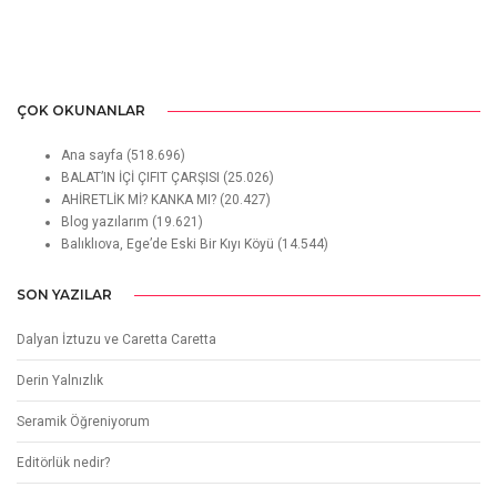
ÇOK OKUNANLAR
Ana sayfa
(518.696)
BALAT’IN İÇİ ÇIFIT ÇARŞISI
(25.026)
AHİRETLİK Mİ? KANKA MI?
(20.427)
Blog yazılarım
(19.621)
Balıklıova, Ege’de Eski Bir Kıyı Köyü
(14.544)
SON YAZILAR
Dalyan İztuzu ve Caretta Caretta
Derin Yalnızlık
Seramik Öğreniyorum
Editörlük nedir?