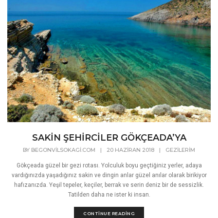
SAKİN ŞEHİRCİLER GÖKÇEADA’YA
BY
BEGONVILSOKAGI.COM
|
20 HAZIRAN 2018
|
GEZILERIM
Gökçeada güzel bir gezi rotası. Yolculuk boyu geçtiğiniz yerler, adaya
vardığınızda yaşadığınız sakin ve dingin anlar güzel anılar olarak birikiyor
hafızanızda. Yeşil tepeler, keçiler, berrak ve serin deniz bir de sessizlik.
Tatilden daha ne ister ki insan.
CONTINUE READING