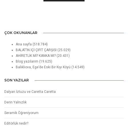
ÇOK OKUNANLAR
Ana sayfa
(518.784)
BALAT’IN İÇİ ÇIFIT ÇARŞISI
(25.029)
AHİRETLİK Mİ? KANKA MI?
(20.431)
Blog yazılarım
(19.625)
Balıklıova, Ege’de Eski Bir Kıyı Köyü
(14.549)
SON YAZILAR
Dalyan İztuzu ve Caretta Caretta
Derin Yalnızlık
Seramik Öğreniyorum
Editörlük nedir?