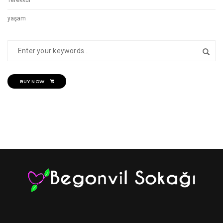
Tefekkür
yaşam
BUY NOW