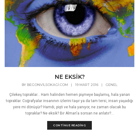
NE EKSİK?
BY
BEGONVILSOKAGI.COM
|
19 MART 2016
|
GENEL
Çilekeş topraklar... Ham halinden hemen pişmeye başlamış, hala yanan
topraklar. Coğrafyalar insanının izlerini taşır ya da tam tersi, insan yaşadığı
yere mi dönüşür? Hamdı, pişti ve hala yanıyor, ne zaman olacak bu
topraklar? Ne eksik? Bir Alman'a sorsan ne anlatır?...
CONTINUE READING