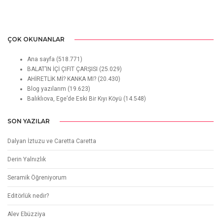
ÇOK OKUNANLAR
Ana sayfa
(518.771)
BALAT’IN İÇİ ÇIFIT ÇARŞISI
(25.029)
AHİRETLİK Mİ? KANKA MI?
(20.430)
Blog yazılarım
(19.623)
Balıklıova, Ege’de Eski Bir Kıyı Köyü
(14.548)
SON YAZILAR
Dalyan İztuzu ve Caretta Caretta
Derin Yalnızlık
Seramik Öğreniyorum
Editörlük nedir?
Alev Ebüzziya