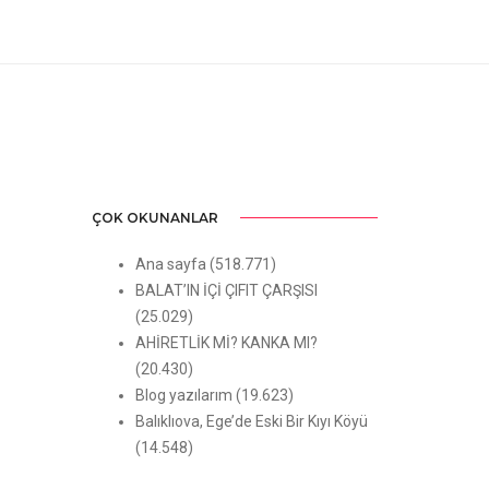
ÇOK OKUNANLAR
Ana sayfa
(518.771)
BALAT’IN İÇİ ÇIFIT ÇARŞISI
(25.029)
AHİRETLİK Mİ? KANKA MI?
(20.430)
Blog yazılarım
(19.623)
Balıklıova, Ege’de Eski Bir Kıyı Köyü
(14.548)