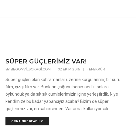
SÜPER GÜÇLERİMİZ VAR!
BY
BEGONVILSOKAGI.COM
|
02 EKIM 2016
|
TEFEKKÜR
Süper güçleri olan kahramanlar üzerine kurgulanmış bir sürü
film, çizgi film var. Bunların çoğunu benimsedik, onlara
öykündük ya da sık sık cümlelerimizin içine yerleştirdik. Niye
kendimize bu kadar yabancıyız acaba? Bizim de süper
güçlerimiz var, en sahicisinden. Var ama, kullanıyorsak...
CONTINUE READING