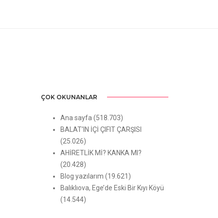
ÇOK OKUNANLAR
Ana sayfa
(518.703)
BALAT’IN İÇİ ÇIFIT ÇARŞISI
(25.026)
AHİRETLİK Mİ? KANKA MI?
(20.428)
Blog yazılarım
(19.621)
Balıklıova, Ege’de Eski Bir Kıyı Köyü
(14.544)