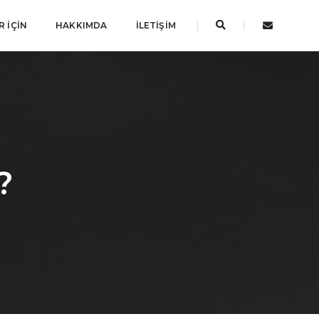
 İÇIN
HAKKIMDA
İLETIŞIM
?