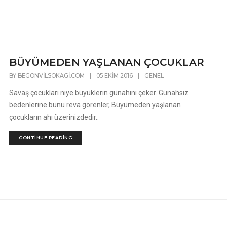
BÜYÜMEDEN YAŞLANAN ÇOCUKLAR
BY
BEGONVILSOKAGI.COM
|
05 EKIM 2016
|
GENEL
Savaş çocukları niye büyüklerin günahını çeker. Günahsız
bedenlerine bunu reva görenler, Büyümeden yaşlanan
çocukların ahı üzerinizdedir..
CONTINUE READING