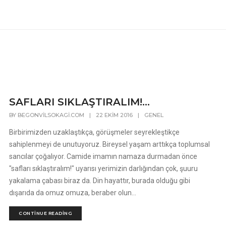
SAFLARI SIKLAŞTIRALIM!…
BY
BEGONVILSOKAGI.COM
|
22 EKIM 2016
|
GENEL
Birbirimizden uzaklaştıkça, görüşmeler seyrekleştikçe
sahiplenmeyi de unutuyoruz. Bireysel yaşam arttıkça toplumsal
sancılar çoğalıyor. Camide imamın namaza durmadan önce
"safları sıklaştıralım!" uyarısı yerimizin darlığından çok, şuuru
yakalama çabası biraz da. Din hayattır, burada olduğu gibi
dışarıda da omuz omuza, beraber olun...
CONTINUE READING