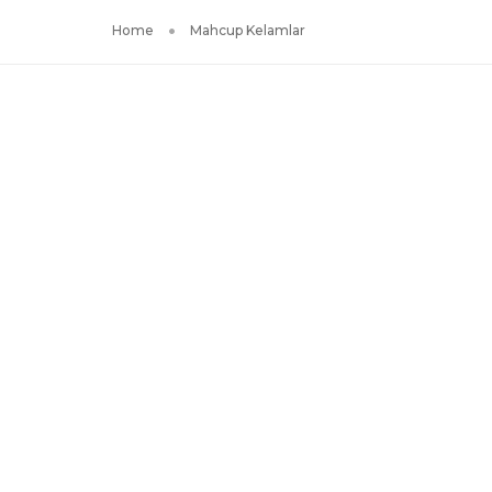
Home
Mahcup Kelamlar