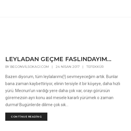
LEYLADAN GEÇME FASLINDAYIM…
BY
BEGONVILSOKAGI.COM
|
24 NISAN 2017
|
TEFEKKÜR
Bazen diyorum, tüm leylalarımı(!) sevmeyeceğim artık. Bunlar
bana zaman kaybettiriyor, elinin tersiyle it bir köşeye, daha hızlı
yürü. Mecnun'un vardığı yere daha çok var, orayı görürsün
göremezsin ayrı konu asıl mesele kararlı yürümek o zaman
durma! Bugünlerde dilime çok sık...
CONTINUE READING