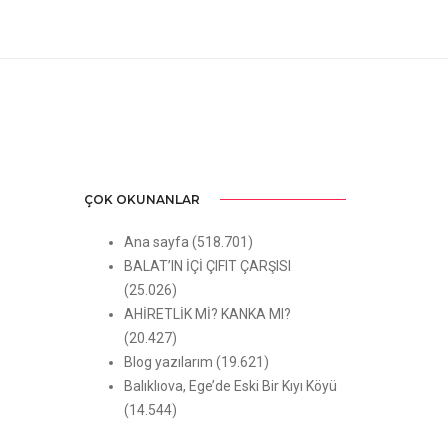
ÇOK OKUNANLAR
Ana sayfa
(518.701)
BALAT’IN İÇİ ÇIFIT ÇARŞISI
(25.026)
AHİRETLİK Mİ? KANKA MI?
(20.427)
Blog yazılarım
(19.621)
Balıklıova, Ege’de Eski Bir Kıyı Köyü
(14.544)