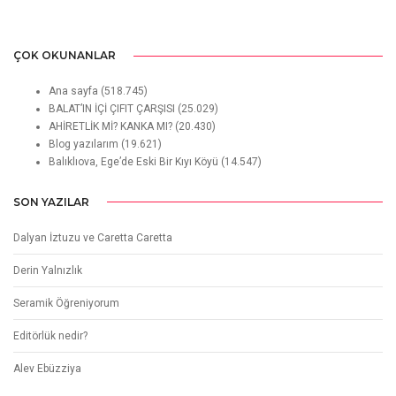
ÇOK OKUNANLAR
Ana sayfa
(518.745)
BALAT’IN İÇİ ÇIFIT ÇARŞISI
(25.029)
AHİRETLİK Mİ? KANKA MI?
(20.430)
Blog yazılarım
(19.621)
Balıklıova, Ege’de Eski Bir Kıyı Köyü
(14.547)
SON YAZILAR
Dalyan İztuzu ve Caretta Caretta
Derin Yalnızlık
Seramik Öğreniyorum
Editörlük nedir?
Alev Ebüzziya