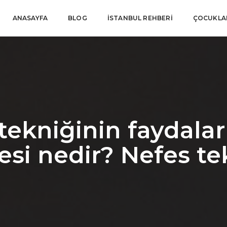
ANASAYFA
BLOG
İSTANBUL REHBERI
ÇOCUKLAR
ekniğinin faydalar
si nedir? Nefes te