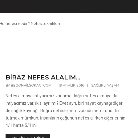
Hu nefesi nedir? Nefes teknikleri
BİRAZ NEFES ALALIM…
BY
BEGONVILSOKAGI.COM
|
19 ARALIK 2016
|
SAĞLIKLI YAŞAM
Nefes almaya ihtiyacımız var ama doğru nefes almaya da
ihtiyacımız var. İkisi ayrı mı? Evet ayrı, biri hayat kaynağı diğeri
de sağlık kaynağı. Doğru nefesle hem vücudu hem ruhu diri
tutmak mümkün. İnsanların çoğunun nefes alırken ciğerlerinin
4/1 hatta 5/1'ini...
CONTINUE READING