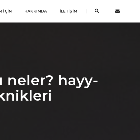
 İÇIN
HAKKIMDA
İLETIŞIM
ı neler? hayy-
knikleri