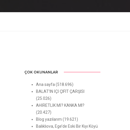
ÇOK OKUNANLAR
Ana sayfa
(518.696)
BALAT’IN İÇİ ÇIFIT ÇARŞISI
(25.026)
AHİRETLİK Mİ? KANKA MI?
(20.427)
Blog yazılarım
(19.621)
Balıklıova, Ege’de Eski Bir Kıyı Köyü