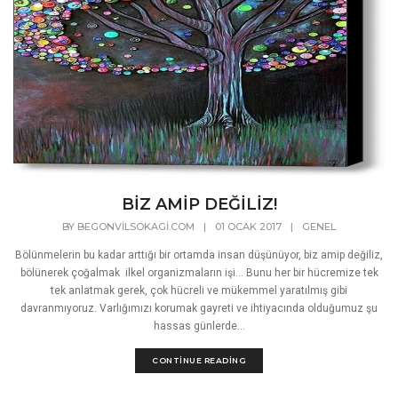
BİZ AMİP DEĞİLİZ!
BY
BEGONVILSOKAGI.COM
|
01 OCAK 2017
|
GENEL
Bölünmelerin bu kadar arttığı bir ortamda insan düşünüyor, biz amip değiliz,
bölünerek çoğalmak ilkel organizmaların işi... Bunu her bir hücremize tek
tek anlatmak gerek, çok hücreli ve mükemmel yaratılmış gibi
davranmıyoruz. Varlığımızı korumak gayreti ve ihtiyacında olduğumuz şu
hassas günlerde...
CONTINUE READING