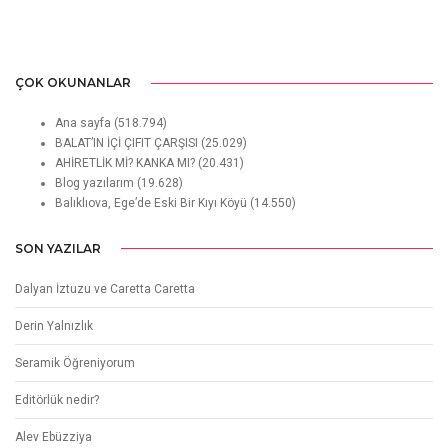
ÇOK OKUNANLAR
Ana sayfa
(518.794)
BALAT’IN İÇİ ÇIFIT ÇARŞISI
(25.029)
AHİRETLİK Mİ? KANKA MI?
(20.431)
Blog yazılarım
(19.628)
Balıklıova, Ege’de Eski Bir Kıyı Köyü
(14.550)
SON YAZILAR
Dalyan İztuzu ve Caretta Caretta
Derin Yalnızlık
Seramik Öğreniyorum
Editörlük nedir?
Alev Ebüzziya